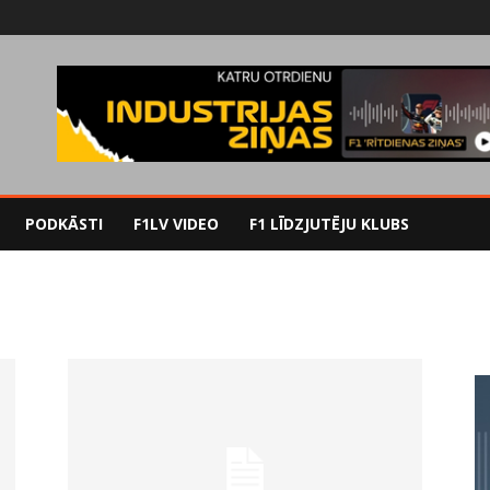
PODKĀSTI
F1LV VIDEO
F1 LĪDZJUTĒJU KLUBS