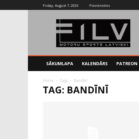
Friday, August 7, 2026
Pievienoties
SĀKUMLAPA
KALENDĀRS
PATREON
Home
Tags
Bandīnī
TAG: BANDĪNĪ