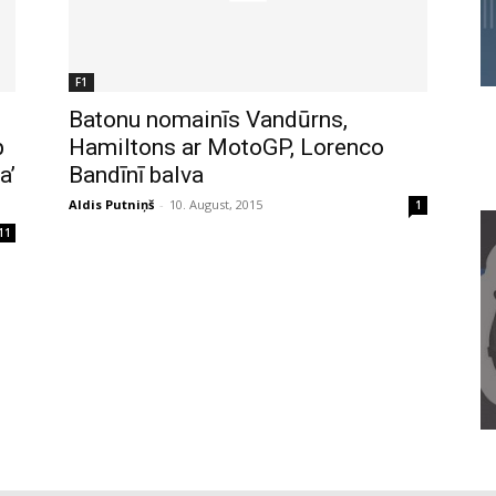
F1
Batonu nomainīs Vandūrns,
p
Hamiltons ar MotoGP, Lorenco
a’
Bandīnī balva
Aldis Putniņš
-
10. August, 2015
1
11