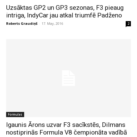
Uzsāktas GP2 un GP3 sezonas, F3 pieaug
intriga, IndyCar jau atkal triumfē Padženo
Roberts Graudiņš
-
17. May, 2016
2
Formulas
Igaunis Ārons uzvar F3 sacīkstēs, Dilmans
nostiprinās Formula V8 čempionāta vadībā