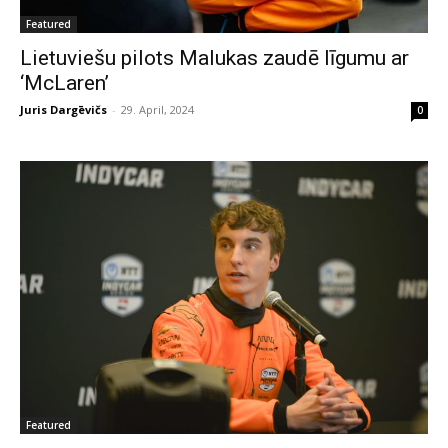
Featured
Lietuviešu pilots Malukas zaudē līgumu ar
‘McLaren’
Juris Dargēvičs
-
29. April, 2024
0
Featured