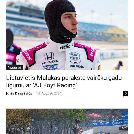
Featured
Lietuvietis Malukas paraksta vairāku gadu
līgumu ar ‘AJ Foyt Racing’
Juris Dargēvičs
-
14. August, 2024
0