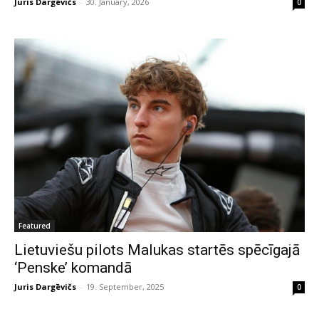
Juris Dargēvičs
-
30. January, 2026
0
Featured
Lietuviešu pilots Malukas startēs spēcīgajā
‘Penske’ komandā
Juris Dargēvičs
-
19. September, 2025
0