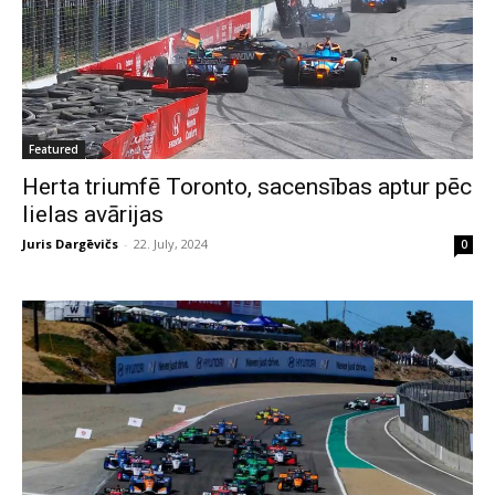
Featured
Herta triumfē Toronto, sacensības aptur pēc
lielas avārijas
Juris Dargēvičs
-
22. July, 2024
0