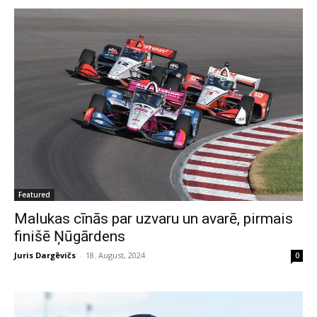
Featured
Malukas cīnās par uzvaru un avarē, pirmais
finišē Ņūgārdens
Juris Dargēvičs
-
18. August, 2024
0