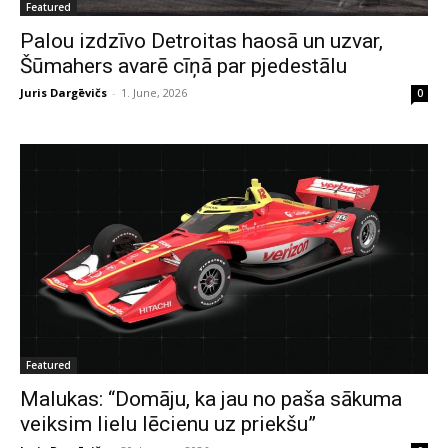
Featured
Palou izdzīvo Detroitas haosā un uzvar,
Šūmahers avarē cīņā par pjedestālu
Juris Dargēvičs
-
1. June, 2026
0
Featured
Malukas: “Domāju, ka jau no paša sākuma
veiksim lielu lēcienu uz priekšu”