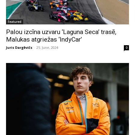
Featured
Palou izcīna uzvaru ‘Laguna Seca’ trasē,
Malukas atgriežas ‘IndyCar’
Juris Dargēvičs
-
25. June, 2024
0