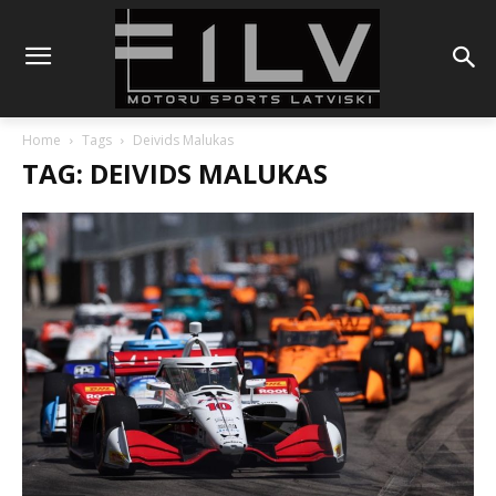
Home
Tags
Deivids Malukas
TAG: DEIVIDS MALUKAS