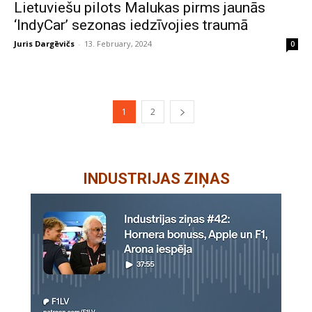
Lietuviešu pilots Malukas pirms jaunās
‘IndyCar’ sezonas iedzīvojies traumā
Juris Dargēvičs
-
13. February, 2024
0
1
2
INDUSTRIJAS ZIŅAS