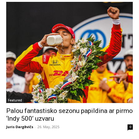
Featured
Palou fantastisko sezonu papildina ar pirmo
‘Indy 500’ uzvaru
Juris Dargēvičs
-
26. May, 2025
0