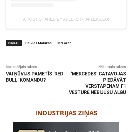
A POST SHARED BY AFLEKS (@AFLEKS.EU)
BIRKAS
Deivids Malukas
McLaren
Iepriekšējais raksts
Nākamais raksts
VAI ŅŪVIJS PAMETĪS ‘RED
‘MERCEDES’ GATAVOJAS
BULL’ KOMANDU?
PIEDĀVĀT
VERSTAPENAM F1
VĒSTURĒ NEBIJUŠU ALGU
-
INDUSTRIJAS ZIŅAS