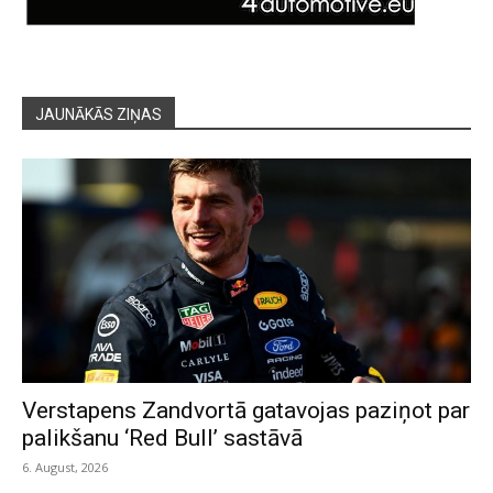
JAUNĀKĀS ZIŅAS
Verstapens Zandvortā gatavojas paziņot par
palikšanu ‘Red Bull’ sastāvā
6. August, 2026