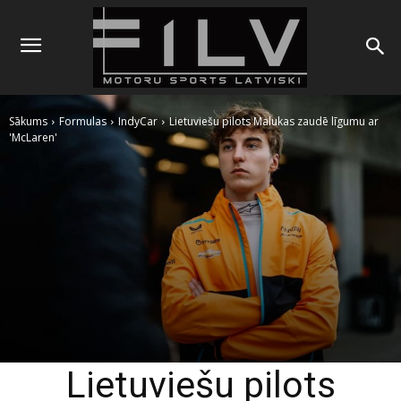
Sākums
Formulas
IndyCar
Lietuviešu pilots Malukas zaudē līgumu ar
'McLaren'
Lietuviešu pilots