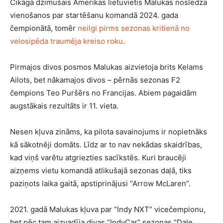
Čikāgā dzimušais Amerikas lietuvietis Malukas noslēdza
vienošanos par startēšanu komandā 2024. gada
čempionātā, tomēr
neilgi pirms sezonas kritienā no
velosipēda traumēja kreiso roku
.
Pirmajos divos posmos Malukas aizvietoja brits Kelams
Ailots, bet nākamajos divos – pērnās sezonas F2
čempions Teo Puršērs no Francijas. Abiem pagaidām
augstākais rezultāts ir 11. vieta.
Nesen kļuva zināms, ka pilota savainojums ir nopietnāks
kā sākotnēji domāts. Līdz ar to nav nekādas skaidrības,
kad viņš varētu atgriezties sacīkstēs. Kuri braucēji
aizņems vietu komandā atlikušajā sezonas daļā, tiks
paziņots laika gaitā, apstiprinājusi “Arrow McLaren”.
2021. gadā Malukas kļuva par “Indy NXT” vicečempionu,
bet pēc tam aizvadīja divas “IndyCar” sezonas “Dale