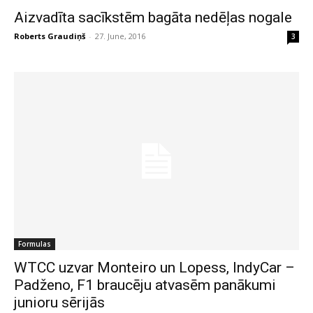
Aizvadīta sacīkstēm bagāta nedēļas nogale
Roberts Graudiņš
-
27. June, 2016
3
Formulas
WTCC uzvar Monteiro un Lopess, IndyCar –
Padženo, F1 braucēju atvasēm panākumi
junioru sērijās