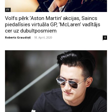
F1
Volfs pērk ‘Aston Martin’ akcijas, Saincs
piedalīsies virtuāla GP, ‘McLaren’ vadītājs
cer uz dubultposmiem
Roberts Graudiņš
-
18. April, 2020
0