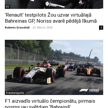
F1
‘Renault’ testpilots Žou uzvar virtuālajā
Bahreinas GP, Noriss avarē pēdējā līkumā
Roberts Graudiņš
-
23. March, 2020
0
E-motorsports
F1 aizvadīs virtuālo čempionātu, pirmais
posms jau svētdien ‘Bahreinā’