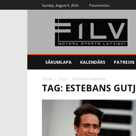
Sunday, August 9, 2026
Pievienoties
SĀKUMLAPA
KALENDĀRS
PATREON
Home
Tags
Estebans Gutjeress
TAG: ESTEBANS GUTJ