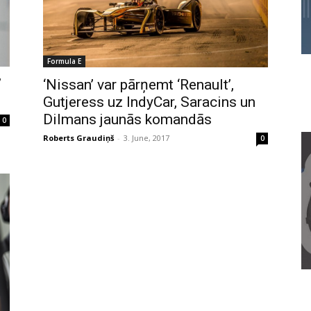
Formula E
’
‘Nissan’ var pārņemt ‘Renault’,
Gutjeress uz IndyCar, Saracins un
Dilmans jaunās komandās
0
Roberts Graudiņš
-
3. June, 2017
0