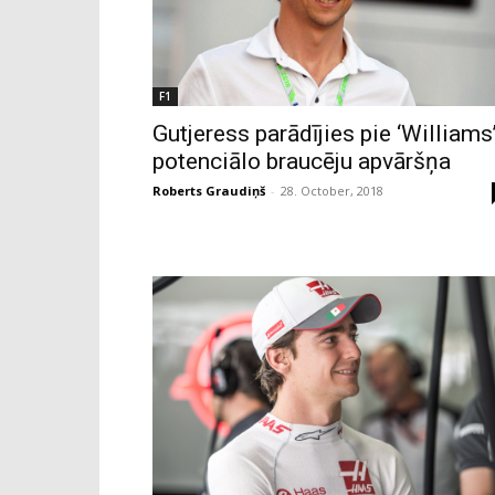
F1
Gutjeress parādījies pie ‘Williams
potenciālo braucēju apvāršņa
Roberts Graudiņš
-
28. October, 2018