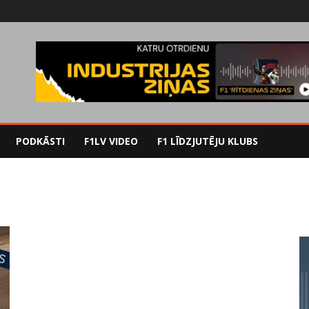
PODKĀSTI
F1LV VIDEO
F1 LĪDZJUTĒJU KLUBS