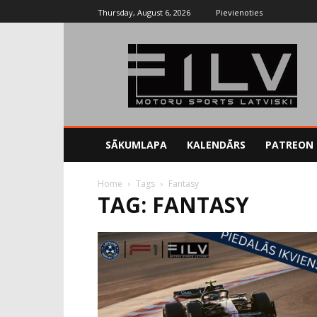
Thursday, August 6, 2026
Pievienoties
SĀKUMLAPA
KALENDĀRS
PATREON
Home
Tags
Fantasy
TAG: FANTASY