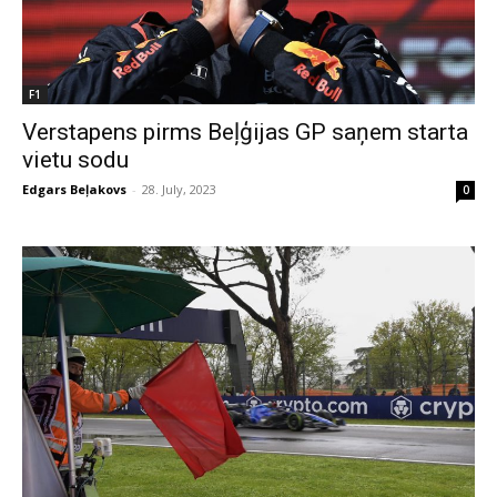
F1
Verstapens pirms Beļģijas GP saņem starta
vietu sodu
Edgars Beļakovs
-
28. July, 2023
0