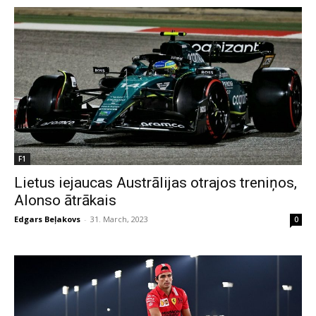
F1
Lietus iejaucas Austrālijas otrajos treniņos,
Alonso ātrākais
Edgars Beļakovs
-
31. March, 2023
0