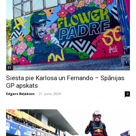
F1
Siesta pie Karlosa un Fernando – Spānijas
GP apskats
Edgars Beļakovs
-
21. June, 2024
0