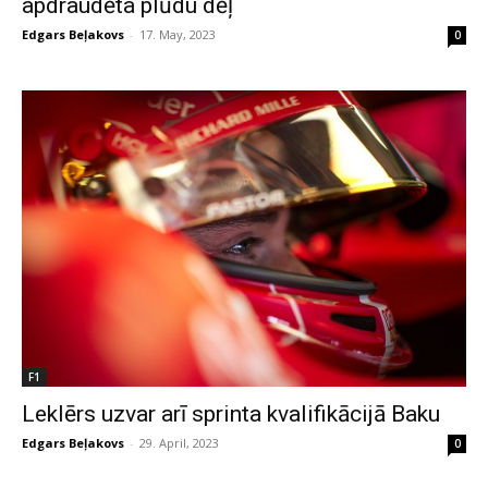
apdraudēta plūdu dēļ
Edgars Beļakovs
-
17. May, 2023
0
F1
Leklērs uzvar arī sprinta kvalifikācijā Baku
Edgars Beļakovs
-
29. April, 2023
0