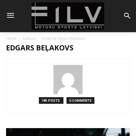
Home
Authors
Posts by Edgars Beļakovs
EDGARS BEĻAKOVS
185 POSTS
0 COMMENTS