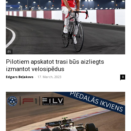
F1
Pilotiem apskatot trasi būs aizliegts
izmantot velosipēdus
Edgars Beļakovs
-
17. March, 2023
0