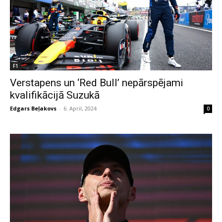
F1
Verstapens un ‘Red Bull’ nepārspējami
kvalifikācijā Suzukā
Edgars Beļakovs
-
6. April, 2024
0