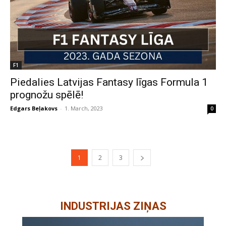
F1
Piedalies Latvijas Fantasy līgas Formula 1
prognožu spēlē!
Edgars Beļakovs
-
1. March, 2023
0
1
2
3
INDUSTRIJAS ZIŅAS