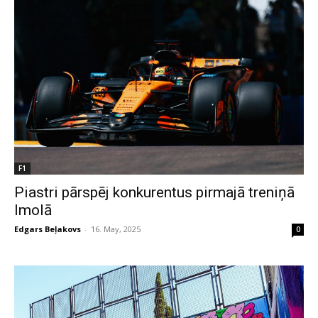
F1
Piastri pārspēj konkurentus pirmajā treniņā
Imolā
Edgars Beļakovs
-
16. May, 2025
0