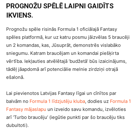
PROGNOŽU SPĒLĒ LAIPNI GAIDĪTS
IKVIENS.
Prognožu spēle risinās Formula 1 oficiālajā Fantasy
spēles platformā, kur uz katru posmu jāizvēlas 5 braucēji
un 2 komandas, kas, Jūsuprāt, demonstrēs vislabāko
sniegumu. Katram braucējam un komandai piešķirta
vērtība. Iekļauties atvēlētajā ‘budžetā’ būs izaicinājums,
tādēļ jāapdomā arī potenciālie melnie zirdziņi otrajā
ešalonā.
Lai pievienotos Latvijas Fantasy līgai un cīnītos par
balvām no
Formula 1 līdzjutēju kluba
, dodies uz
Formula 1
Fantasy mājaslapu
un izveido savu komandu, izvēloties
arī ‘Turbo braucēju’ (iegūtie punkti par šo braucēju tiks
dubultoti).