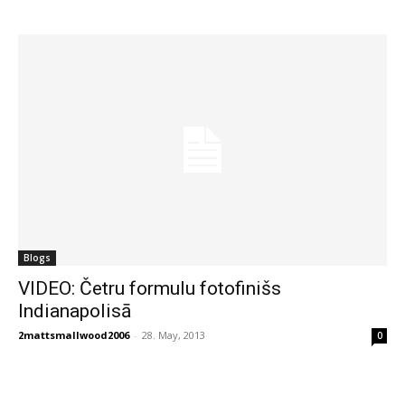
Blogs
VIDEO: Četru formulu fotofinišs
Indianapolisā
2mattsmallwood2006
-
28. May, 2013
0