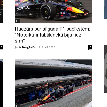
F1
Hadžārs par šī gada F1 sacīkstēm:
“Noteikti ir labāk nekā bija līdz
šim”
Juris Dargēvičs
-
9. April, 2026
0
0
F1