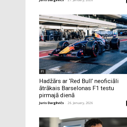
F1
Hadžārs ar ‘Red Bull’ neoficiāli
ātrākais Barselonas F1 testu
pirmajā dienā
Juris Dargēvičs
-
26. January, 2026