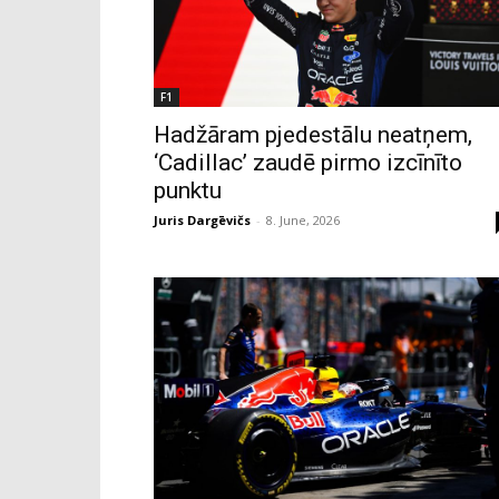
F1
Hadžāram pjedestālu neatņem,
‘Cadillac’ zaudē pirmo izcīnīto
punktu
Juris Dargēvičs
-
8. June, 2026