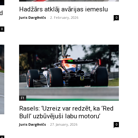
Hadžārs atklāj avārijas iemeslu
ed
Juris Dargēvičs
-
2. February, 2026
0
0
F1
Rasels: ‘Uzreiz var redzēt, ka ‘Red
Bull’ uzbūvējuši labu motoru’
Juris Dargēvičs
-
27. January, 2026
0
0