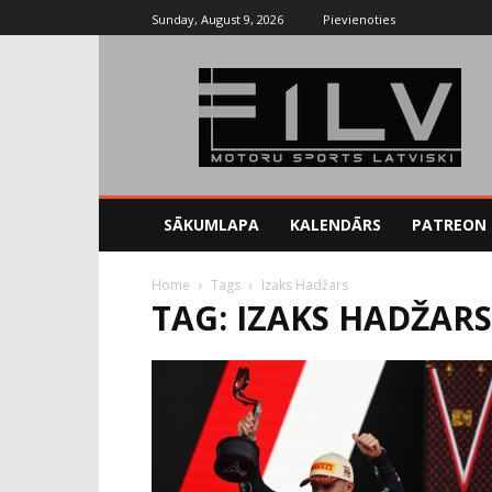
Sunday, August 9, 2026
Pievienoties
SĀKUMLAPA
KALENDĀRS
PATREON
Home
Tags
Izaks Hadžars
TAG: IZAKS HADŽARS