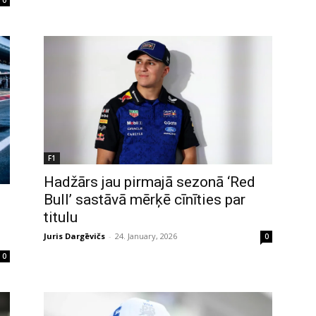
F1
Hadžārs jau pirmajā sezonā ‘Red
Bull’ sastāvā mērķē cīnīties par
titulu
Juris Dargēvičs
-
24. January, 2026
0
0