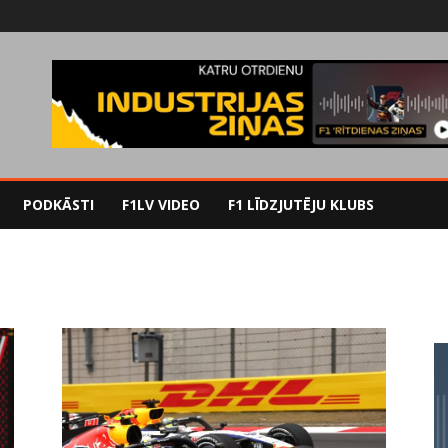
PODKĀSTI
F1LV VIDEO
F1 LĪDZJUTĒJU KLUBS