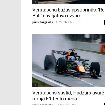
F1
Verstapena bažas apstiprinās: ‘R
Bull’ nav gatava uzvarēt
Juris Dargēvičs
-
6. March, 2026
F1
Verstapens saslīd, Hadžārs avarē
otrajā F1 testu dienā
Juris Dargēvičs
-
27. January, 2026