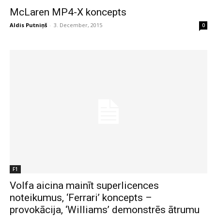
McLaren MP4-X koncepts
Aldis Putniņš
-
3. December, 2015
0
F1
Volfa aicina mainīt superlicences
noteikumus, ‘Ferrari’ koncepts –
provokācija, ‘Williams’ demonstrēs ātrumu