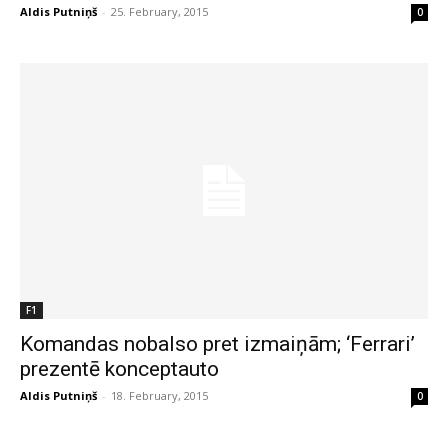
Aldis Putniņš
-
25. February, 2015
0
F1
Komandas nobalso pret izmaiņām; ‘Ferrari’
prezentē konceptauto
Aldis Putniņš
-
18. February, 2015
0