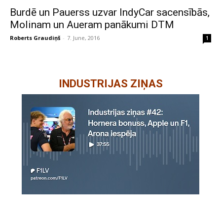
Burdē un Pauerss uzvar IndyCar sacensībās,
Molinam un Aueram panākumi DTM
Roberts Graudiņš
-
7. June, 2016
1
INDUSTRIJAS ZIŅAS