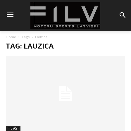
Home
Tags
Lauzica
TAG: LAUZICA
IndyCar