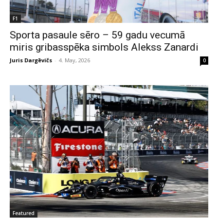
F1
Sporta pasaule sēro – 59 gadu vecumā
miris gribasspēka simbols Alekss Zanardi
Juris Dargēvičs
-
4. May, 2026
0
Featured