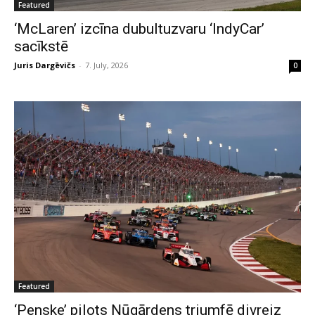
Featured
‘McLaren’ izcīna dubultuzvaru ‘IndyCar’
sacīkstē
Juris Dargēvičs
-
7. July, 2026
0
Featured
‘Penske’ pilots Ņūgārdens triumfē divreiz