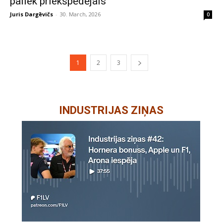
paliek priekšpēdējais
Juris Dargēvičs
-
30. March, 2026
0
1
2
3
INDUSTRIJAS ZIŅAS