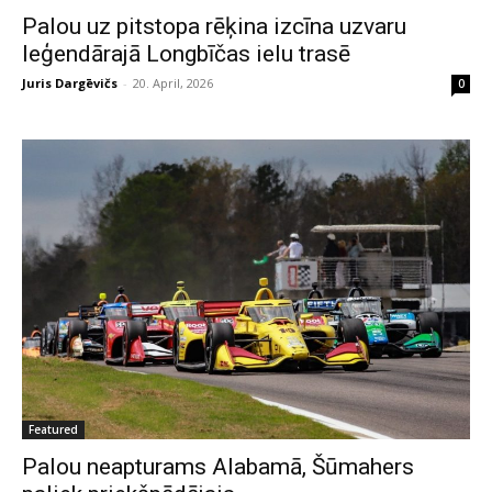
Palou uz pitstopa rēķina izcīna uzvaru
leģendārajā Longbīčas ielu trasē
Juris Dargēvičs
-
20. April, 2026
0
Featured
Palou neapturams Alabamā, Šūmahers