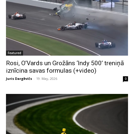
Featured
Rosi, O’Vards un Grožāns ‘Indy 500’ treniņā
iznīcina savas formulas (+video)
Juris Dargēvičs
-
19. May, 2026
0