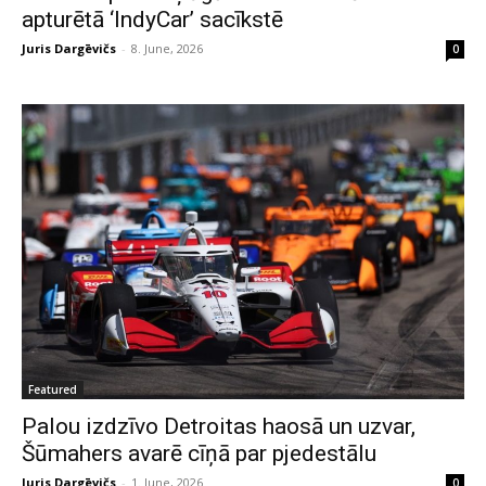
apturētā ‘IndyCar’ sacīkstē
Juris Dargēvičs
-
8. June, 2026
0
Featured
Palou izdzīvo Detroitas haosā un uzvar,
Šūmahers avarē cīņā par pjedestālu
Juris Dargēvičs
-
1. June, 2026
0