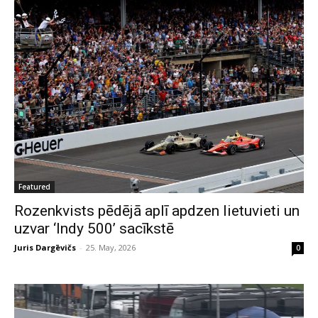
Featured
Rozenkvists pēdējā aplī apdzen lietuvieti un
uzvar ‘Indy 500’ sacīkstē
Juris Dargēvičs
-
25. May, 2026
0