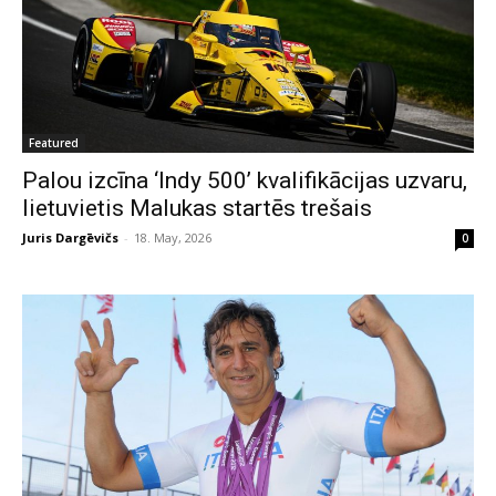
Featured
Palou izcīna ‘Indy 500’ kvalifikācijas uzvaru,
lietuvietis Malukas startēs trešais
Juris Dargēvičs
-
18. May, 2026
0