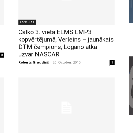
Formulas
Calko 3. vieta ELMS LMP3
kopvērtējumā, Verleins – jaunākais
DTM čempions, Logano atkal
uzvar NASCAR
0
Roberts Graudiņš
-
20. October, 2015
1