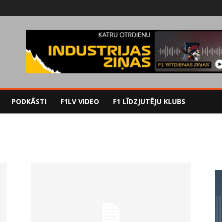
PODKĀSTI
F1LV VIDEO
F1 LĪDZJUTĒJU KLUBS