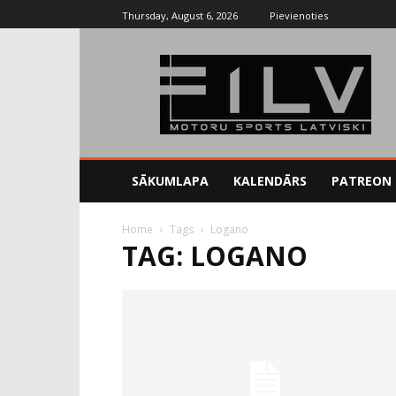
Thursday, August 6, 2026
Pievienoties
SĀKUMLAPA
KALENDĀRS
PATREON
Home
Tags
Logano
TAG: LOGANO