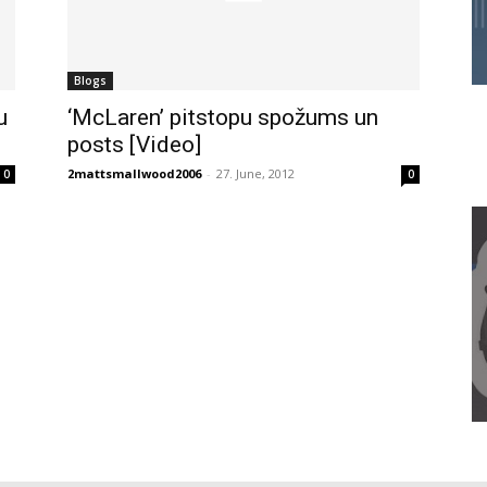
Blogs
u
‘McLaren’ pitstopu spožums un
posts [Video]
2mattsmallwood2006
-
27. June, 2012
0
0