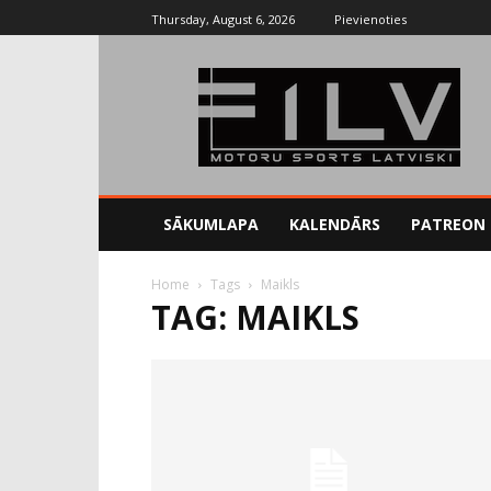
Thursday, August 6, 2026
Pievienoties
SĀKUMLAPA
KALENDĀRS
PATREON
Home
Tags
Maikls
TAG: MAIKLS