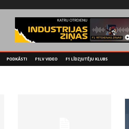
PODKĀSTI
F1LV VIDEO
F1 LĪDZJUTĒJU KLUBS