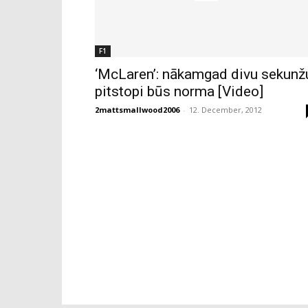
F1
‘McLaren’: nākamgad divu sekunž
pitstopi būs norma [Video]
2mattsmallwood2006
-
12. December, 2012