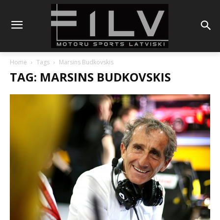
Home
Tags
Marsins Budkovskis
TAG: MARSINS BUDKOVSKIS