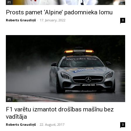
F1
Prosts pamet ‘Alpine’ padomnieka lomu
Roberts Graudiņš
-
17. January, 2022
0
F1
F1 varētu izmantot drošības mašīnu bez
vadītāja
Roberts Graudiņš
-
22. August, 2017
0