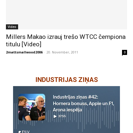
Video
Millers Makao izrauj trešo WTCC čempiona
titulu [Video]
2mattsmallwood2006
-
20. November, 2011
0
INDUSTRIJAS ZIŅAS