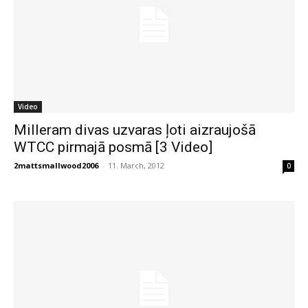
Video
Milleram divas uzvaras ļoti aizraujošā
WTCC pirmajā posmā [3 Video]
2mattsmallwood2006
-
11. March, 2012
0