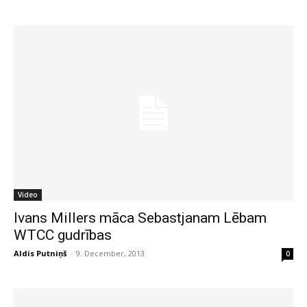
Video
Ivans Millers māca Sebastjanam Lēbam
WTCC gudrības
Aldis Putniņš
-
9. December, 2013
0