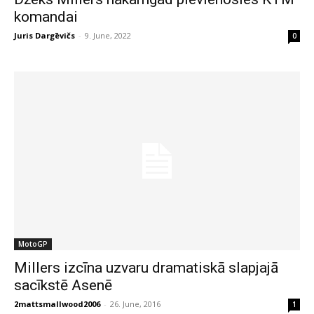
komandai
Juris Dargēvičs
-
9. June, 2022
0
MotoGP
Millers izcīna uzvaru dramatiskā slapjajā
sacīkstē Asenē
2mattsmallwood2006
-
26. June, 2016
1