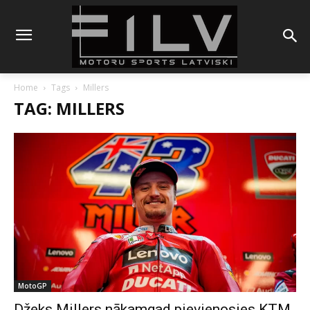
Home
Tags
Millers
TAG: MILLERS
MotoGP
Džeks Millers nākamgad pievienosies KTM