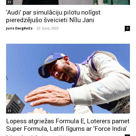
F1
‘Audi’ par simulāciju pilotu nolīgst
pieredzējušo šveicieti Nīlu Jani
Juris Dargēvičs
-
22. June, 2023
0
F1
Lopess atgriežas Formula E, Loterers pamet
Super Formula, Latifi līgums ar ‘Force India’