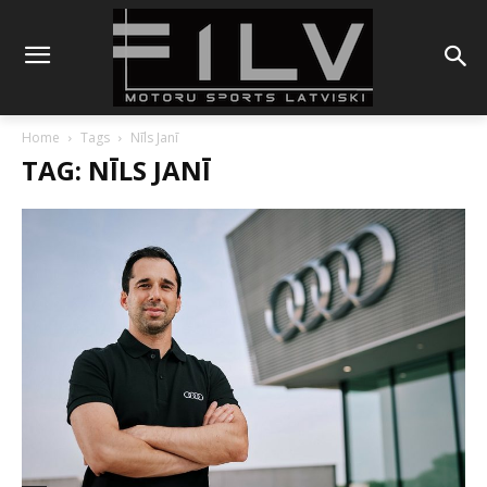
Home
Tags
Nīls Janī
TAG: NĪLS JANĪ