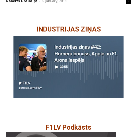
Roberts Graudiņš
-
6. January, 2018
0
INDUSTRIJAS ZIŅAS
F1LV Podkāsts