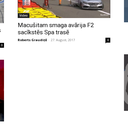
Video
Macušitam smaga avārija F2
s
sacīkstēs Spa trasē
Roberts Graudiņš
-
27. August, 2017
0
0