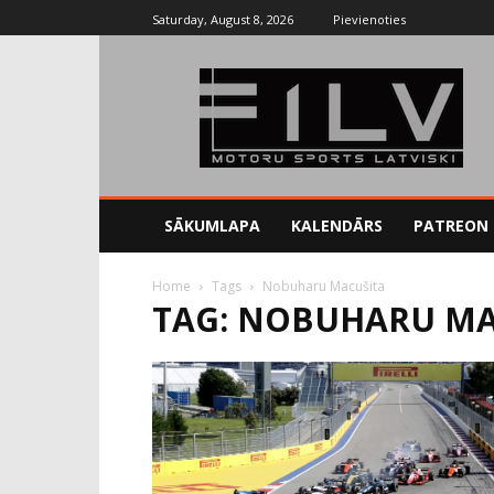
Saturday, August 8, 2026
Pievienoties
SĀKUMLAPA
KALENDĀRS
PATREON
Home
Tags
Nobuharu Macušita
TAG: NOBUHARU MA