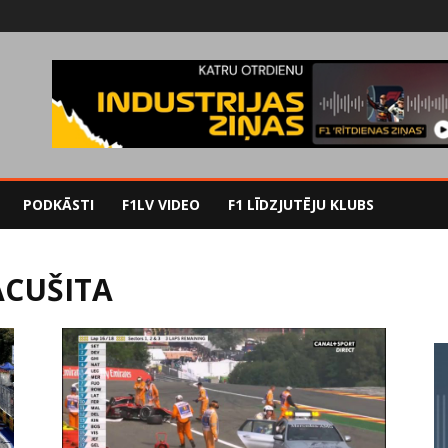
PODKĀSTI
F1LV VIDEO
F1 LĪDZJUTĒJU KLUBS
CUŠITA