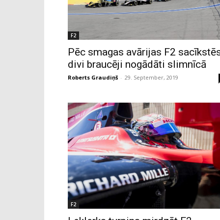
F2
Pēc smagas avārijas F2 sacīkstē
divi braucēji nogādāti slimnīcā
Roberts Graudiņš
-
29. September, 2019
F2