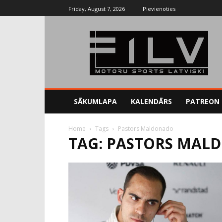
Friday, August 7, 2026
Pievienoties
SĀKUMLAPA
KALENDĀRS
PATREON
Home
Tags
Pastors Maldonado
TAG: PASTORS MAL