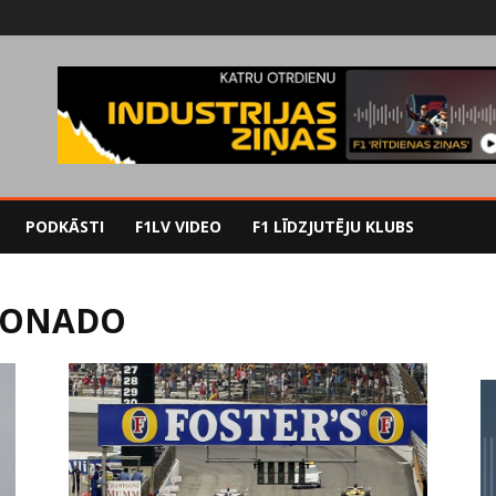
PODKĀSTI
F1LV VIDEO
F1 LĪDZJUTĒJU KLUBS
DONADO