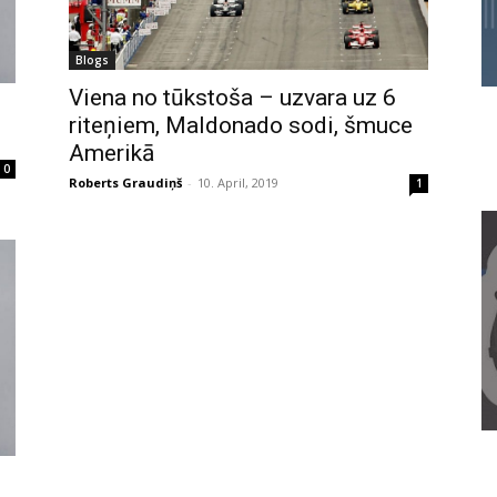
Blogs
Viena no tūkstoša – uzvara uz 6
riteņiem, Maldonado sodi, šmuce
Amerikā
0
Roberts Graudiņš
-
10. April, 2019
1