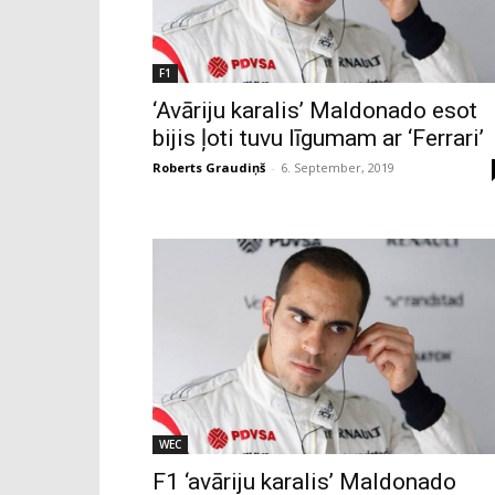
F1
‘Avāriju karalis’ Maldonado esot
bijis ļoti tuvu līgumam ar ‘Ferrari’
Roberts Graudiņš
-
6. September, 2019
WEC
F1 ‘avāriju karalis’ Maldonado