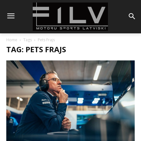
Home
Tags
Pets Frajs
TAG: PETS FRAJS