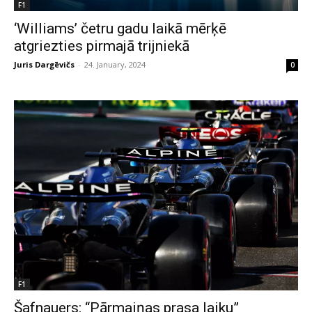
F1
‘Williams’ četru gadu laikā mērķē
atgriezties pirmajā trijniekā
Juris Dargēvičs
-
24. January, 2024
0
F1
Šafnauers: “Pārmaiņas prasa laiku”