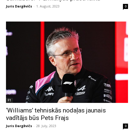
Juris Dargēvičs
-
1. August, 2023
0
F1
‘Williams’ tehniskās nodaļas jaunais
vadītājs būs Pets Frajs
Juris Dargēvičs
-
28. July, 2023
0