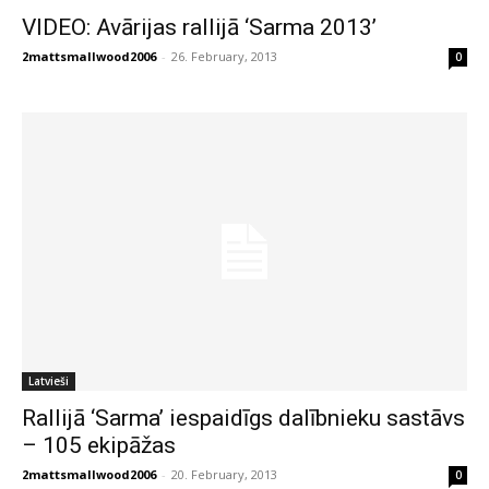
VIDEO: Avārijas rallijā ‘Sarma 2013’
2mattsmallwood2006
-
26. February, 2013
0
Latvieši
Rallijā ‘Sarma’ iespaidīgs dalībnieku sastāvs
– 105 ekipāžas
2mattsmallwood2006
-
20. February, 2013
0