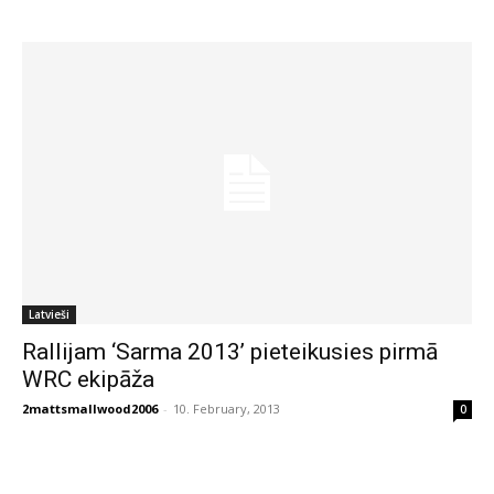
Latvieši
Rallijam ‘Sarma 2013’ pieteikusies pirmā
WRC ekipāža
2mattsmallwood2006
-
10. February, 2013
0