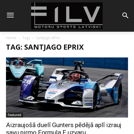
Home
Tags
Santjago ePrix
TAG: SANTJAGO EPRIX
Featured
Aizraujošā duelī Gunters pēdējā aplī izrauj
savu pirmo Formula E uzvaru