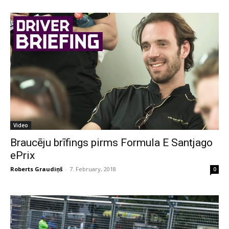
Video
Braucēju brīfings pirms Formula E Santjago
ePrix
Roberts Graudiņš
-
7. February, 2018
0