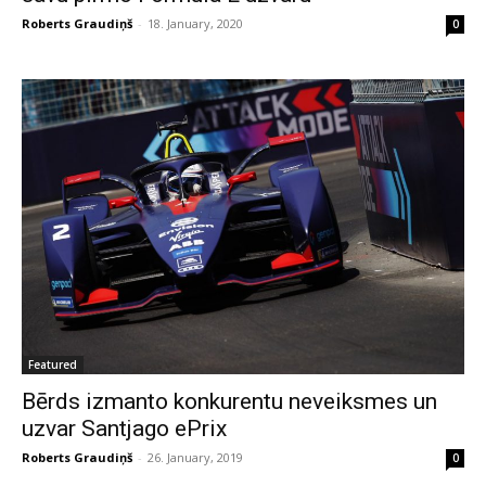
Roberts Graudiņš
-
18. January, 2020
0
Featured
Bērds izmanto konkurentu neveiksmes un
uzvar Santjago ePrix
Roberts Graudiņš
-
26. January, 2019
0