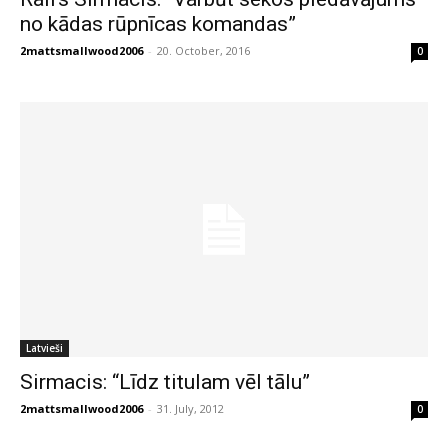
no kādas rūpnīcas komandas”
2mattsmallwood2006
-
20. October, 2016
0
Latvieši
Sirmacis: “Līdz titulam vēl tālu”
2mattsmallwood2006
-
31. July, 2012
0