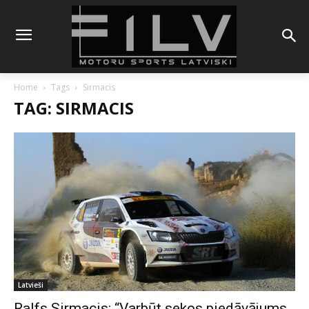
Home
Tags
Sirmacis
TAG: SIRMACIS
Latvieši
Ralfs Sirmacis: “Varbūt sekos piedāvājums