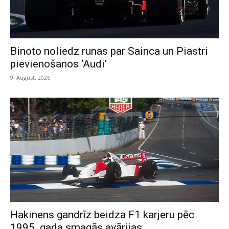
Binoto noliedz runas par Sainca un Piastri
pievienošanos ‘Audi’
9. August, 2026
Hakinens gandrīz beidza F1 karjeru pēc
1995. gada smagās avārijas