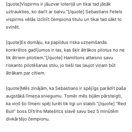
[quote]Vispirms ir jāuzvar loterijā un tikai tad jāsāk
uztraukties, ko darīt ar balvu.”[/quote] Sebastians Fetels
vispirms vēlās izcīnīt čempiona titulu un tikai tad sākt to
svinēt.
[quote]Es domāju, ka papildus riska uzņemšanās
konkrētos gadījumos ir tas, kas šķir ātrākos pilotus no ne
tik ātriem pilotiem.”[/quote] Hamiltons attaisno savu
riskanto pilotēšanas stilu, jo tieši tas ļaujot viņam būt
ātrākam par citiem.
[quote]Mēs zinājām, ka Sebastians ir spējīgs parādīt paša
augstākā līmeņa sniegumu. Tomēr mēs bijām pārsteigti,
ka viņš šo līmeni spēj turēt tik ilgi un stabili.”[/quote] “Red
Bull” boss Dītrihs Matešitcs slavē savu bez 5 minūtēm
divkārtējo čempionu.