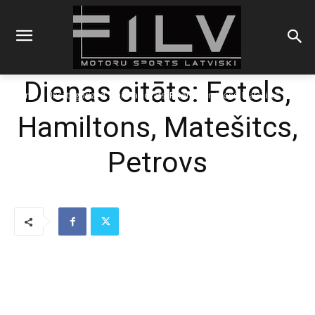
Dienas citāts: Fetels,
Sākums
Uncategorized
Dienas citāts: Fetels, Hamiltons, Matešitcs, Petrovs
Hamiltons, Matešitcs,
Petrovs