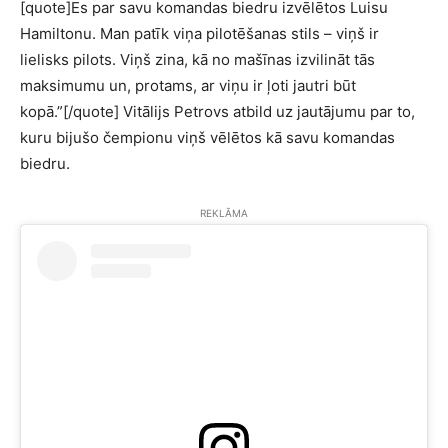
[quote]Es par savu komandas biedru izvēlētos Luisu
Hamiltonu. Man patīk viņa pilotēšanas stils – viņš ir
lielisks pilots. Viņš zina, kā no mašīnas izvilināt tās
maksimumu un, protams, ar viņu ir ļoti jautri būt
kopā.”[/quote] Vitālijs Petrovs atbild uz jautājumu par to,
kuru bijušo čempionu viņš vēlētos kā savu komandas
biedru.
REKLĀMA