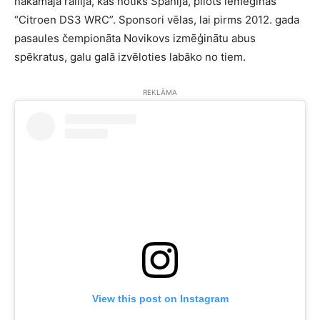
nākamajā rallijā, kas notiks Spānijā, pilots iemēģinās
“Citroen DS3 WRC”. Sponsori vēlas, lai pirms 2012. gada
pasaules čempionāta Novikovs izmēģinātu abus
spēkratus, galu galā izvēloties labāko no tiem.
REKLĀMA
View this post on Instagram