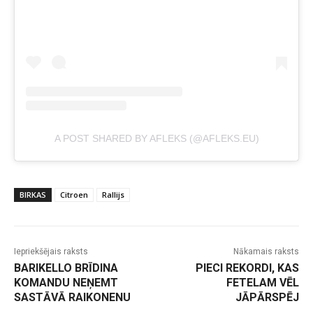
A POST SHARED BY AFLEKS (@AFLEKS.EU)
BIRKAS
Citroen
Rallijs
Iepriekšējais raksts
Nākamais raksts
BARIKELLO BRĪDINA
PIECI REKORDI, KAS
KOMANDU NEŅEMT
FETELAM VĒL
SASTĀVĀ RAIKONENU
JĀPĀRSPĒJ