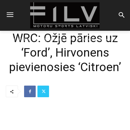
WRC: Ožjē pāries uz
Sākums
Rallijs
WRC: Ožjē pāries uz 'Ford', Hirvonens pievienosies
'Citroen'
‘Ford’, Hirvonens
pievienosies ‘Citroen’