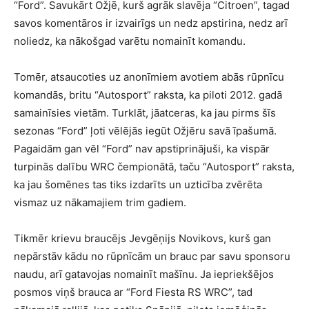
“Ford”. Savukārt Ožjē, kurš agrāk slavēja “Citroen”, tagad
savos komentāros ir izvairīgs un nedz apstirina, nedz arī
noliedz, ka nākošgad varētu nomainīt komandu.
Tomēr, atsaucoties uz anonīmiem avotiem abās rūpnīcu
komandās, britu “Autosport” raksta, ka piloti 2012. gadā
samainīsies vietām. Turklāt, jāatceras, ka jau pirms šīs
sezonas “Ford” ļoti vēlējās iegūt Ožjēru savā īpašumā.
Pagaidām gan vēl “Ford” nav apstiprinājuši, ka vispār
turpinās dalību WRC čempionātā, taču “Autosport” raksta,
ka jau šomēnes tas tiks izdarīts un uzticība zvērēta
vismaz uz nākamajiem trim gadiem.
Tikmēr krievu braucējs Jevgēņijs Novikovs, kurš gan
nepārstāv kādu no rūpnīcām un brauc par savu sponsoru
naudu, arī gatavojas nomainīt mašīnu. Ja iepriekšējos
posmos viņš brauca ar “Ford Fiesta RS WRC”, tad