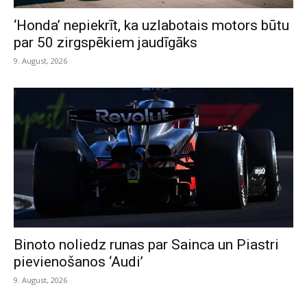
‘Honda’ nepiekrīt, ka uzlabotais motors būtu
par 50 zirgspēkiem jaudīgāks
9. August, 2026
Binoto noliedz runas par Sainca un Piastri
pievienošanos ‘Audi’
9. August, 2026