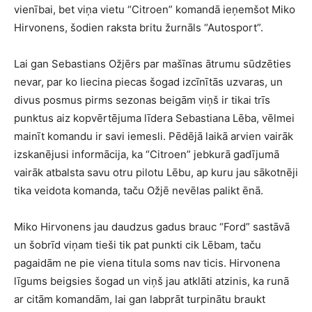
vienībai, bet viņa vietu “Citroen” komandā ieņemšot Miko
Hirvonens, šodien raksta britu žurnāls “Autosport”.
Lai gan Sebastians Ožjērs par mašīnas ātrumu sūdzēties
nevar, par ko liecina piecas šogad izcīnītās uzvaras, un
divus posmus pirms sezonas beigām viņš ir tikai trīs
punktus aiz kopvērtējuma līdera Sebastiana Lēba, vēlmei
mainīt komandu ir savi iemesli. Pēdējā laikā arvien vairāk
izskanējusi informācija, ka “Citroen” jebkurā gadījumā
vairāk atbalsta savu otru pilotu Lēbu, ap kuru jau sākotnēji
tika veidota komanda, taču Ožjē nevēlas palikt ēnā.
Miko Hirvonens jau daudzus gadus brauc “Ford” sastāvā
un šobrīd viņam tieši tik pat punkti cik Lēbam, taču
pagaidām ne pie viena titula soms nav ticis. Hirvonena
līgums beigsies šogad un viņš jau atklāti atzinis, ka runā
ar citām komandām, lai gan labprāt turpinātu braukt