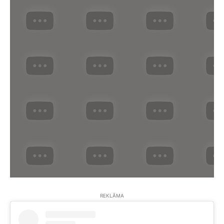
REKLĀMA