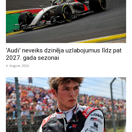
‘Audi’ neveiks dzinēja uzlabojumus līdz pat
2027. gada sezonai
6. August, 2026