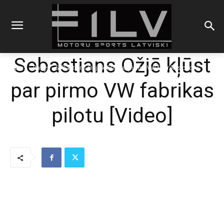
Sebastians Ožjē kļūst
Sākums
Rallijs
Sebastians Ožjē kļūst par pirmo VW fabrikas pilotu
par pirmo VW fabrikas
pilotu [Video]