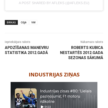
A POST SHARED BY AFLEKS (@AFLEKS.EU)
BIRKAS
Ožjē
VW
Iepriekšējais raksts
Nākamais raksts
APDZĪŠANAS MANEVRU
ROBERTS KUBICA
STATISTIKA 2012.GADĀ
NESTARTĒS 2012.GADA
SEZONAS SĀKUMĀ
-
INDUSTRIJAS ZIŅAS