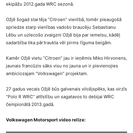
ekipāžu 2012.gada WRC sezonā.
Ožjē šogad startēja “Citroen” vienībā, tomēr pieaugošā
spriedze starp vienības vadošo braucēju Sebastianu
Lēbu un uzlecošo zvaigzni Ožjē bija par iemelsu, kādēļ
sadarbība tika pārtraukta vēl pirms līguma beigām.
Kamēr Ožjē vietu “Citroen” jau ir ieņēmis Miko Hirvonens,
jaunais francūzis sāks visu no jauna un ir pievienojies
ambiciozajam “Volkswagen” projektam.
27 gadus vecais Ožjē būs galvenais vilcējspēks, kas virzīs
“Polo R WRC” attīstību un sagatavos to debijai WRC
čempionātā 2013.gadā.
Volkswagen
Motorsport video relīze: