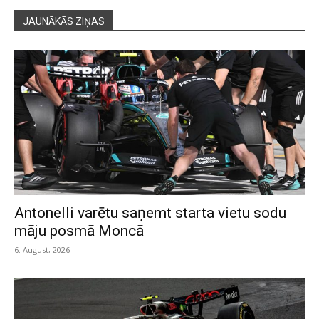
JAUNĀKĀS ZIŅAS
Antonelli varētu saņemt starta vietu sodu
māju posmā Moncā
6. August, 2026