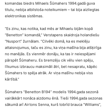
komandas biedrs Mihaels Šūmahers 1994.gadā guva
titulu, nebija atbilstoša noteikumiem – tai bija aizliegtas
elektronikas sistēmas.
“Es zinu, kas notika, kad mēs ar Mihaelu bijām kopā
“Benetton” komandā,” Verstapens skaidroja holandiešu
“Nusport” žurnālam. “Cilvēki domā, ka es meklēju
attaisnojumus, taču es zinu, ka viņa mašīna bija atšķirīga
no manējās. Es vienmēr donāju, ka tas ir neiespējami
pārspēt Šūmaheru. Es bremzēju cik vēlu vien spēju,
līkumus izbraucu maksimāli ātri, bet nesapratu, kāpēc
Šūmahers to spēja atrāk. Ar viņa mašīnu nebija viss
kārtībā.”
Šūmahers “Benetton B194” modelis 1994.gada sezonā
vairākkārt nonāca aizdomu ēnā. Tieši 1994.gada sezonas
sākumā arī Airtons Senna, kurš tobrīd brauca “Williams”,