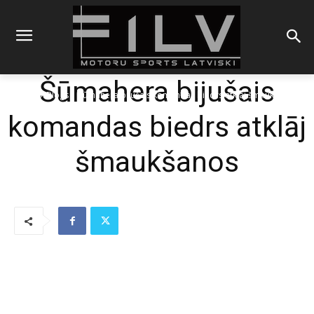
Šūmahera bijušais
Sākums
Blogs
Šūmahera bijušais komandas biedrs atklāj šmaukšanos
komandas biedrs atklāj
šmaukšanos