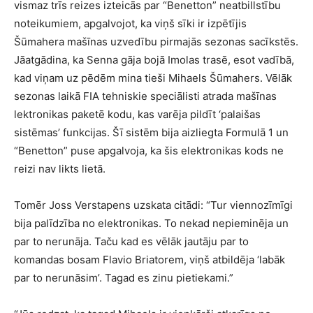
vismaz trīs reizes izteicās par “Benetton” neatbillstību
noteikumiem, apgalvojot, ka viņš sīki ir izpētījis
Šūmahera mašīnas uzvedību pirmajās sezonas sacīkstēs.
Jāatgādina, ka Senna gāja bojā Imolas trasē, esot vadībā,
kad viņam uz pēdēm mina tieši Mihaels Šūmahers. Vēlāk
sezonas laikā FIA tehniskie speciālisti atrada mašīnas
lektronikas paketē kodu, kas varēja pildīt ‘palaišas
sistēmas’ funkcijas. Šī sistēm bija aizliegta Formulā 1 un
“Benetton” puse apgalvoja, ka šis elektronikas kods ne
reizi nav likts lietā.
Tomēr Joss Verstapens uzskata citādi: “Tur viennozīmīgi
bija palīdzība no elektronikas. To nekad nepieminēja un
par to nerunāja. Taču kad es vēlāk jautāju par to
komandas bosam Flavio Briatorem, viņš atbildēja ‘labāk
par to nerunāsim’. Tagad es zinu pietiekami.”