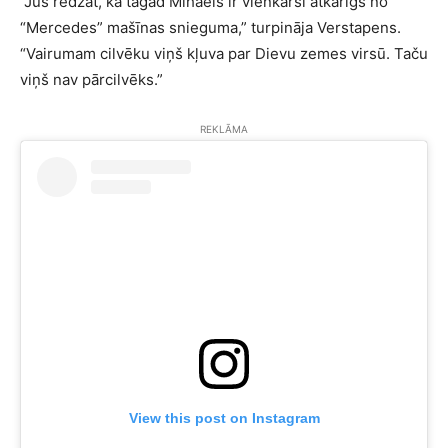
“Jūs redzat, ka tagad Mihaels ir vienkārši atkarīgs no
“Mercedes” mašīnas snieguma,” turpināja Verstapens.
“Vairumam cilvēku viņš kļuva par Dievu zemes virsū. Taču
viņš nav pārcilvēks.”
REKLĀMA
View this post on Instagram