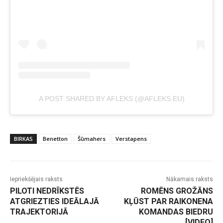
A POST SHARED BY AFLEKS (@AFLEKS.EU)
BIRKAS
Benetton
Šūmahers
Verstapens
Iepriekšējais raksts
Nākamais raksts
PILOTI NEDRĪKSTĒS
ROMĒNS GROŽĀNS
ATGRIEZTIES IDEĀLAJĀ
KĻŪST PAR RAIKONENA
TRAJEKTORIJĀ
KOMANDAS BIEDRU
[VIDEO]