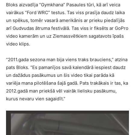
Bloks aizvadīja “Gymkhana” Pasaules tūri, kā arī veica
vairākus “Ford WRC” testus. Tas viss prasīja daudz laika
un spēkus, tomēr vasarā amerikānis ar prieku piedalījās
arī Gudvudas ātruma festivālā. Tas viss ir fiksēts ar GoPro
video kamerām un uz Ziemassvētkiem sagatavots īpašs
video klips.
“2011.gada sezona man bija viens traks brauciens,” atzina
pats Bloks. “Es pamanījos savā kalendārā iespiest daudz
un dažādus pasākumus un šis video tikai parāda kā
variēja mana pilotēšana šajā gadā. Pats trakākais ir tas, ka
2012.gadā man priekšā vēl vairāk lielisku pasākumu,
kurus nevaru vien sagaidīt.”