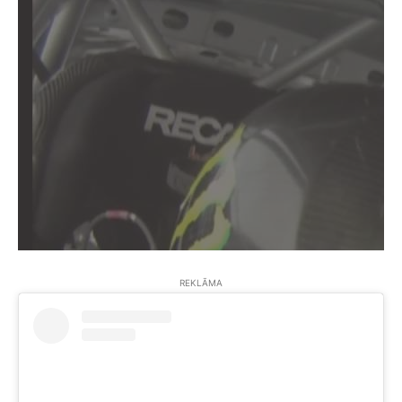
REKLĀMA