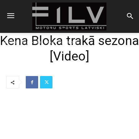
Kena Bloka trakā sezona
Sākums
Blogs
Kena Bloka trakā sezona
[Video]