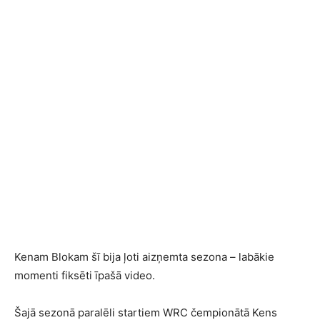
Kenam Blokam šī bija ļoti aizņemta sezona – labākie
momenti fiksēti īpašā video.
Šajā sezonā paralēli startiem WRC čempionātā Kens