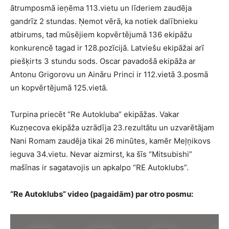
ātrumposmā ieņēma 113.vietu un līderiem zaudēja
gandrīz 2 stundas. Ņemot vērā, ka notiek dalībnieku
atbirums, tad mūsējiem kopvērtējumā 136 ekipāžu
konkurencē tagad ir 128.pozīcijā. Latviešu ekipāžai arī
piešķirts 3 stundu sods. Oscar pavadošā ekipāža ar
Antonu Grigorovu un Aināru Princi ir 112.vietā 3.posmā
un kopvērtējumā 125.vietā.
Turpina priecēt “Re Autokluba” ekipāžas. Vakar
Kuzņecova ekipāža uzrādīja 23.rezultātu un uzvarētājam
Nani Romam zaudēja tikai 26 minūtes, kamēr Meļņikovs
ieguva 34.vietu. Nevar aizmirst, ka šīs “Mitsubishi”
mašīnas ir sagatavojis un apkalpo “RE Autoklubs”.
“Re Autoklubs” video (pagaidām) par otro posmu: