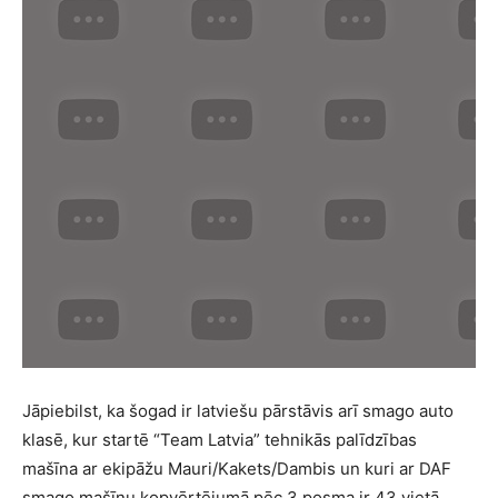
Jāpiebilst, ka šogad ir latviešu pārstāvis arī smago auto
klasē, kur startē “Team Latvia” tehnikās palīdzības
mašīna ar ekipāžu Mauri/Kakets/Dambis un kuri ar DAF
smago mašīnu kopvērtējumā pēc 3.posma ir 43.vietā.