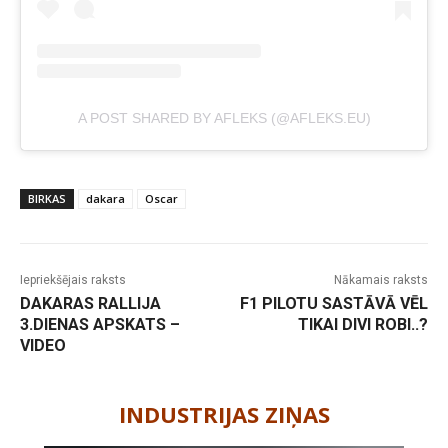
A POST SHARED BY AFLEKS (@AFLEKS.EU)
BIRKAS
dakara
Oscar
Iepriekšējais raksts
Nākamais raksts
DAKARAS RALLIJA
F1 PILOTU SASTĀVĀ VĒL
3.DIENAS APSKATS –
TIKAI DIVI ROBI..?
VIDEO
-
INDUSTRIJAS ZIŅAS