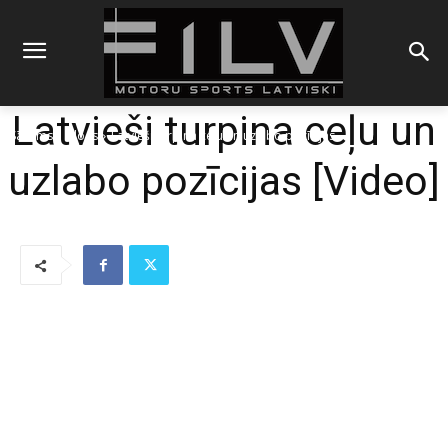
Latvieši turpina ceļu un
Sākums
Blogs
Latvieši turpina ceļu un uzlabo pozīcijas
uzlabo pozīcijas [Video]