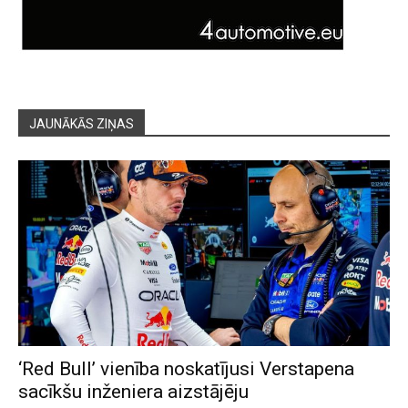
JAUNĀKĀS ZIŅAS
‘Red Bull’ vienība noskatījusi Verstapena
sacīkšu inženiera aizstājēju