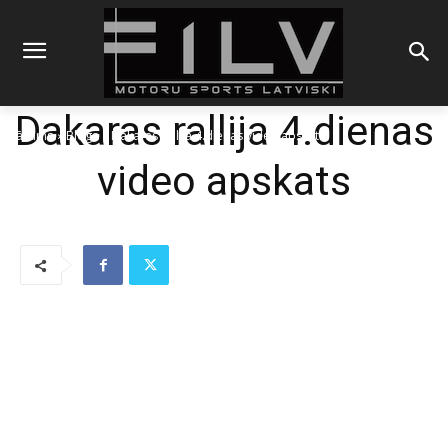
Dakaras rallija 4.dienas
Sākums
Blogs
Dakaras rallija 4.dienas video apskats
video apskats