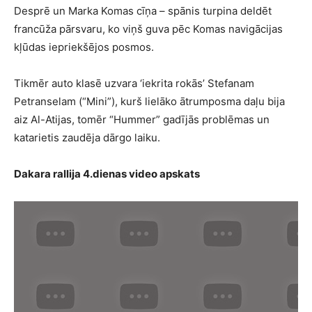
Desprē un Marka Komas cīņa – spānis turpina deldēt
francūža pārsvaru, ko viņš guva pēc Komas navigācijas
kļūdas iepriekšējos posmos.
Tikmēr auto klasē uzvara ‘iekrita rokās’ Stefanam
Petranselam (“Mini”), kurš lielāko ātrumposma daļu bija
aiz Al-Atijas, tomēr “Hummer” gadījās problēmas un
katarietis zaudēja dārgo laiku.
Dakara rallija 4.dienas video apskats