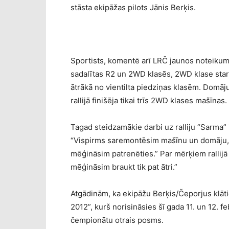
stāsta ekipāžas pilots Jānis Berķis.
Sportists, komentē arī LRČ jaunos noteikumu
sadalītas R2 un 2WD klasēs, 2WD klase start
ātrākā no vientilta piedziņas klasēm. Domāju
rallijā finišēja tikai trīs 2WD klases mašīnas.
Tagad steidzamākie darbi uz ralliju “Sarma” 
“Vispirms saremontēsim mašīnu un domāju, ka
mēģināsim patrenēties.” Par mērķiem rallijā “
mēģināsim braukt tik pat ātri.”
Atgādinām, ka ekipāžu Berķis/Čeporjus klāt
2012”, kurš norisināsies šī gada 11. un 12. fe
čempionātu otrais posms.