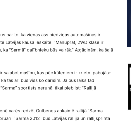
s par to, ka vienas ass piedziņas automašīnas ir
ē Latvijas kausa ieskaitē: “Manuprāt, 2WD klase ir
, ka “Sarmā” dalībnieku būs vairāk.” Atgādinām, ka šajā
ir salabot mašīnu, kas pēc kūleņiem ir krietni pabojāta:
 tas arī būs viss ko darīsim. Ja būs laiks tad
Sarma” sportists nerunā, tikai pieblist: “Rallijā
ienē varēs redzēt Gulbenes apkaimē rallijā “Sarma
bruārī. “Sarma 2012” būs Latvijas rallija un rallijsprinta