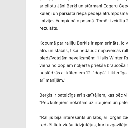
ar pilotu Jāni Berķi un stūrmani Edgaru Čepo
kūleņi un pārsista riepa pēdējā ātrumposmā,
Latvijas čempionāta posmā. Tomēr izcīnīta 2 
rezultāts.
Kopumā par ralliju Berķis ir apmierināts, jo
ātrs un stabils, tikai nedaudz nepaveicās rall
piedzīvotajām neveiksmēm: “Halls Winter Ra
vienā no dopiem noķerta priekšā braucošā m
noslēdzās ar kūleņiem 12. “dopā”. Liktenīga
arī manījām.”
Berķis ir pateicīgs arī skatītājiem, kas pēc 
“Pēc kūleņiem nokritām uz riteņiem un patei
“Rallijs bija interesants un labs, arī organizā
redzēt lietuviešu līdzjutējus, kuri uzgavilēja 