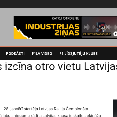
PODKĀSTI
F1LV VIDEO
F1 LĪDZJUTĒJU KLUBS
 izcīna otro vietu Latvija
tvijas kausa ieskaitē
28. janvārī startēja Latvijas Rallija Čempionāta
ā labu sniegumu rādīja Latvijas kausa ieskaites ekipāža