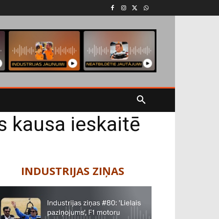
s kausa ieskaitē
INDUSTRIJAS ZIŅAS