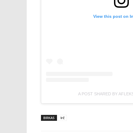
View this post on I
A POST SHARED BY AFLEK
BIRKAS
lrč