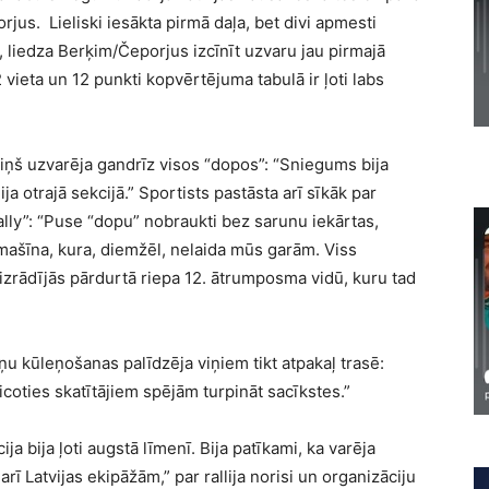
rjus. Lieliski iesākta pirmā daļa, bet divi apmesti
 liedza Berķim/Čeporjus izcīnīt uzvaru jau pirmajā
vieta un 12 punkti kopvērtējuma tabulā ir ļoti labs
 viņš uzvarēja gandrīz visos “dopos”: “Sniegums bija
ija otrajā sekcijā.” Sportists pastāsta arī sīkāk par
lly”: “Puse “dopu” nobraukti bez sarunu iekārtas,
ašīna, kura, diemžēl, nelaida mūs garām. Viss
 izrādījās pārdurtā riepa 12. ātrumposma vidū, kuru tad
viņu kūleņošanas palīdzēja viņiem tikt atpakaļ trasē:
coties skatītājiem spējām turpināt sacīkstes.”
cija bija ļoti augstā līmenī. Bija patīkami, ka varēja
arī Latvijas ekipāžām,” par rallija norisi un organizāciju