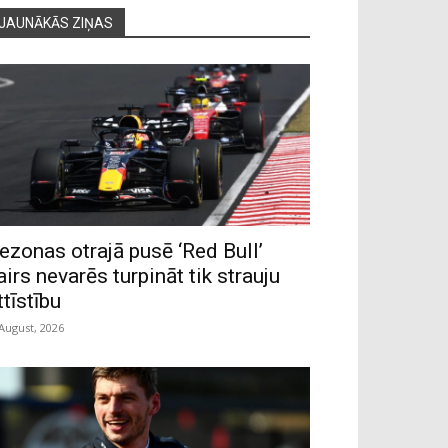
JAUNĀKĀS ZIŅAS
ezonas otrajā pusē ‘Red Bull’
airs nevarēs turpināt tik strauju
ttīstību
 August, 2026