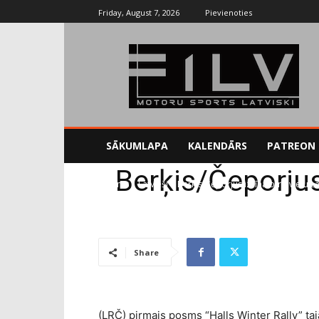
Friday, August 7, 2026
Pievienoties
SĀKUMLAPA
KALENDĀRS
PATREON
Berķis/Čeporjus
Sākums
Latvieši
Berķis/Čeporjus izcīna otro vietu La
Share
(LRČ) pirmais posms “Halls Winter Rally” taj