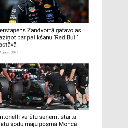
erstapens Zandvortā gatavojas
aziņot par palikšanu ‘Red Bull’
astāvā
 August, 2026
ntonelli varētu saņemt starta
ietu sodu māju posmā Moncā