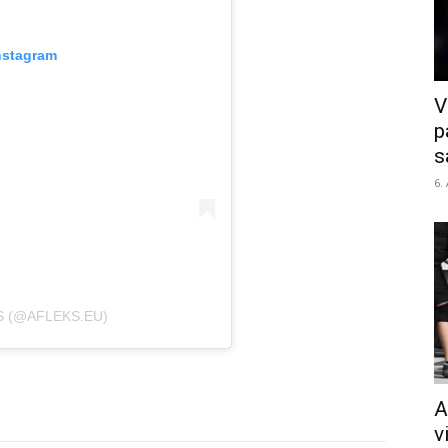
nstagram
V
p
s
6.
S (@AFLEKS.EU)
A
v