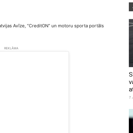
atvijas Avīze, “CreditON” un motoru sporta portāls
REKLĀMA
S
v
a
7.