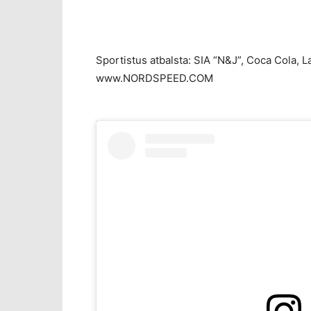
Sportistus atbalsta: SIA “N&J”, Coca Cola, L
www.NORDSPEED.COM