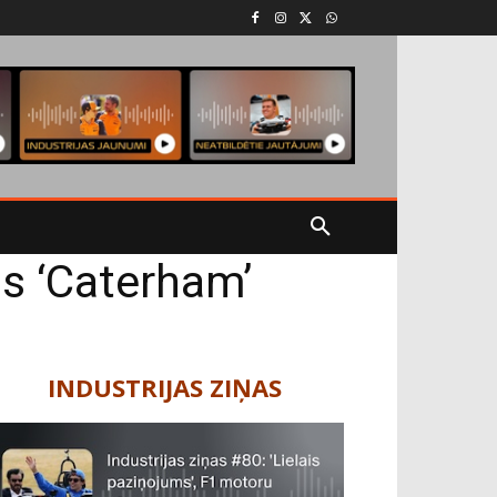
s ‘Caterham’
INDUSTRIJAS ZIŅAS