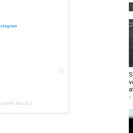
nstagram
S
v
a
7.
S (@AFLEKS.EU)