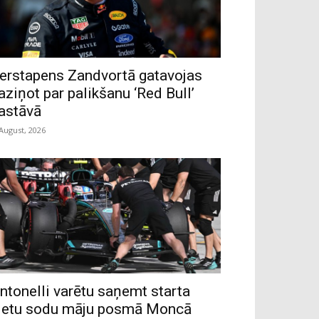
erstapens Zandvortā gatavojas
aziņot par palikšanu ‘Red Bull’
astāvā
 August, 2026
ntonelli varētu saņemt starta
ietu sodu māju posmā Moncā