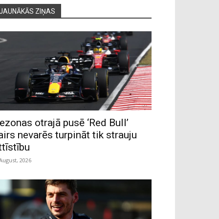
JAUNĀKĀS ZIŅAS
ezonas otrajā pusē ‘Red Bull’
airs nevarēs turpināt tik strauju
ttīstību
 August, 2026