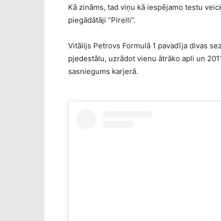
Kā zināms, tad viņu kā iespējamo testu veicē
piegādātāji “Pirelli”.
Vitālijs Petrovs Formulā 1 pavadīja divas s
pjedestālu, uzrādot vienu ātrāko apli un 2011
sasniegums karjerā.