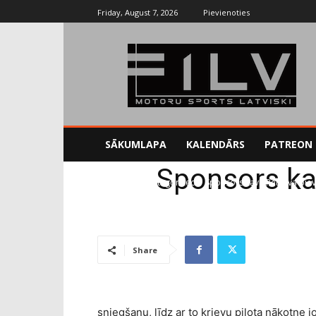
Friday, August 7, 2026
Pievienoties
SĀKUMLAPA
KALENDĀRS
PATREON
Sponsors ka
Sākums
Uncategorized
Sponsors kavē Petrova pie
Share
sniegšanu, līdz ar to krievu pilota nākotne j