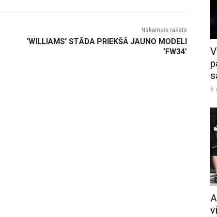
Nākamais raksts
‘WILLIAMS’ STĀDA PRIEKŠĀ JAUNO MODELI
V
‘FW34’
p
s
6.
A
v