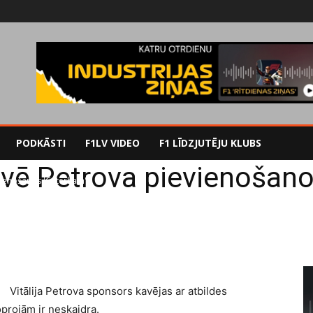
PODKĀSTI
F1LV VIDEO
F1 LĪDZJUTĒJU KLUBS
vē Petrova pievienošano
vienošanos 'Caterham'
Vitālija Petrova sponsors kavējas ar atbildes
oprojām ir neskaidra.