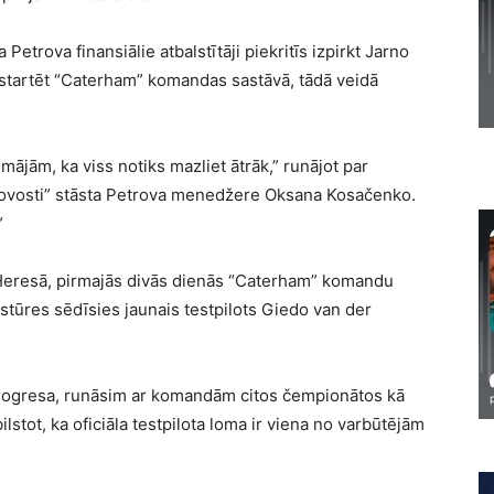
a Petrova finansiālie atbalstītāji piekritīs izpirkt Jarno
 startēt “Caterham” komandas sastāvā, tādā veidā
omājām, ka viss notiks mazliet ātrāk,” runājot par
Novosti” stāsta Petrova menedžere Oksana Kosačenko.
”
ē Heresā, pirmajās divās dienās “Caterham” komandu
stūres sēdīsies jaunais testpilots Giedo van der
.
progresa, runāsim ar komandām citos čempionātos kā
bilstot, ka oficiāla testpilota loma ir viena no varbūtējām