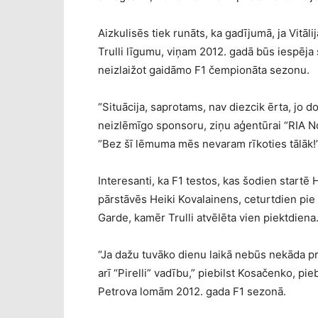
Aizkulisēs tiek runāts, ka gadījumā, ja Vitālij
Trulli līgumu, viņam 2012. gadā būs iespēja
neizlaižot gaidāmo F1 čempionāta sezonu.
“Situācija, saprotams, nav diezcik ērta, jo d
neizlēmīgo sponsoru, ziņu aģentūrai “RIA 
“Bez šī lēmuma mēs nevaram rīkoties tālāk!
Interesanti, ka F1 testos, kas šodien start
pārstāvēs Heiki Kovalainens, ceturtdien pie 
Garde, kamēr Trulli atvēlēta vien piektdiena
“Ja dažu tuvāko dienu laikā nebūs nekāda 
arī “Pirelli” vadību,” piebilst Kosačenko, pie
Petrova lomām 2012. gada F1 sezonā.