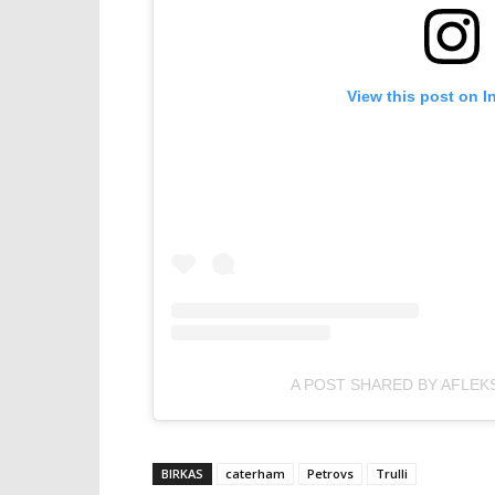
View this post on I
A POST SHARED BY AFLEK
BIRKAS
caterham
Petrovs
Trulli