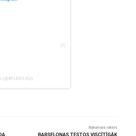
S (@AFLEKS.EU)
Nākamais raksts
DA
BARSELONAS TESTOS VISCĪTĪGĀK