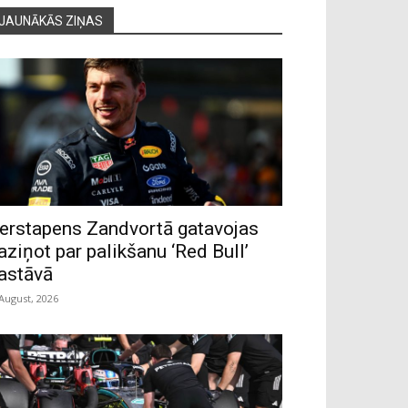
JAUNĀKĀS ZIŅAS
erstapens Zandvortā gatavojas
aziņot par palikšanu ‘Red Bull’
astāvā
 August, 2026