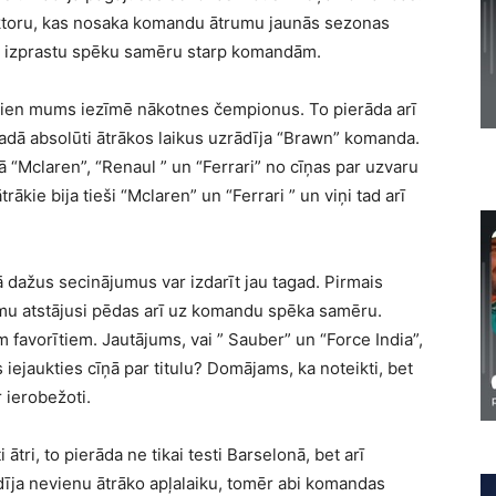
faktoru, kas nosaka komandu ātrumu jaunās sezonas
, lai izprastu spēku samēru starp komandām.
i vien mums iezīmē nākotnes čempionus. To pierāda arī
adā absolūti ātrākos laikus uzrādīja “Brawn” komanda.
 “Mclaren”, “Renaul ” un “Ferrari” no cīņas par uzvaru
rākie bija tieši “Mclaren” un “Ferrari ” un viņi tad arī
mā dažus secinājumus var izdarīt jau tagad. Pirmais
mu atstājusi pēdas arī uz komandu spēka samēru.
 favorītiem. Jautājums, vai ” Sauber” un “Force India”,
 iejaukties cīņā par titulu? Domājams, ka noteikti, bet
r ierobežoti.
 ātri, to pierāda ne tikai testi Barselonā, bet arī
rādīja nevienu ātrāko apļalaiku, tomēr abi komandas