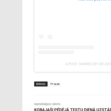
A POST SHARED BY AFLEK
BIRKAS
f1 testi
Iepriekšējais raksts
KOBAJAŠI PĒDĒJĀ TESTU DIENĀ UZSTĀ