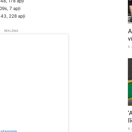
, 178 apļi
s, 7 apļi
, 228 apļi
A
REKLĀMA
v
6.
‘
l
6.
nstagram