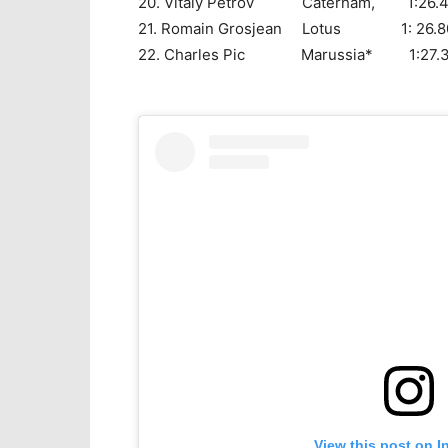
20. Vitaly Petrov Caterham, 1:26.448
21. Romain Grosjean Lotus 1: 26.809
22. Charles Pic Marussia* 1:27.343
View this post on I