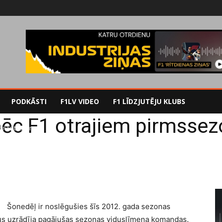
PODKĀSTI
F1LV VIDEO
F1 LĪDZJUTĒJU KLUBS
pēc F1 otrajiem pirmssez
onas testiem
Šonedēļ ir noslēgušies šīs 2012. gada sezonas
ikus uzrādīja pagājušas sezonas viduslīmeņa komandas.