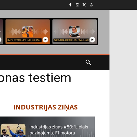
onas testiem
INDUSTRIJAS ZIŅAS