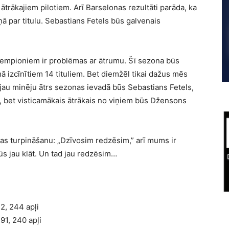
m ātrākajiem pilotiem. Arī Barselonas rezultāti parāda, ka
īņā par titulu. Sebastians Fetels būs galvenais
čempioniem ir problēmas ar ātrumu. Šī sezona būs
ā izcīnītiem 14 tituliem. Bet diemžēl tikai dažus mēs
 jau minēju ātrs sezonas ievadā būs Sebastians Fetels,
i, bet visticamākais ātrākais no viņiem būs Džensons
ras turpināšanu: „Dzīvosim redzēsim,” arī mums ir
s jau klāt. Un tad jau redzēsim…
 244 apļi
, 240 apļi