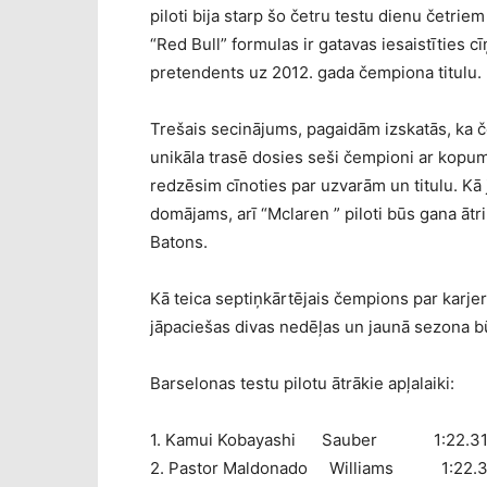
piloti bija starp šo četru testu dienu četrie
“Red Bull” formulas ir gatavas iesaistīties c
pretendents uz 2012. gada čempiona titulu.
Trešais secinājums, pagaidām izskatās, ka 
unikāla trasē dosies seši čempioni ar kopum
redzēsim cīnoties par uzvarām un titulu. Kā
domājams, arī “Mclaren ” piloti būs gana ātr
Batons.
Kā teica septiņkārtējais čempions par karje
jāpaciešas divas nedēļas un jaunā sezona bū
Barselonas testu pilotu ātrākie apļalaiki:
1. Kamui Kobayashi Sauber 1:22.312,
2. Pastor Maldonado Williams 1:22.391