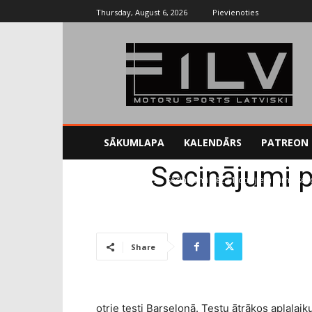
Thursday, August 6, 2026
Pievienoties
SĀKUMLAPA
KALENDĀRS
PATREON
Secinājumi 
Sākums
Blogs
Secinājumi pēc F1 otrajiem pirmssez
Share
otrie testi Barselonā. Testu ātrākos apļala