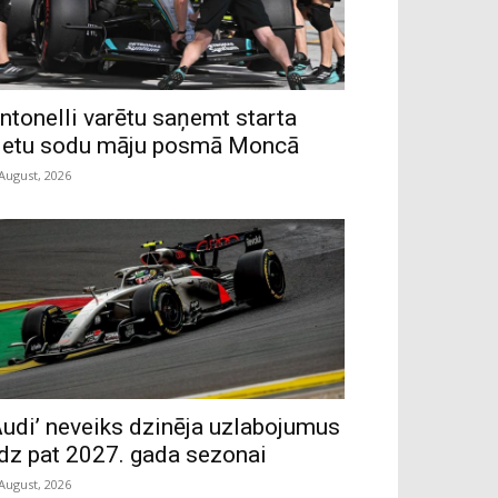
ntonelli varētu saņemt starta
ietu sodu māju posmā Moncā
 August, 2026
Audi’ neveiks dzinēja uzlabojumus
īdz pat 2027. gada sezonai
 August, 2026