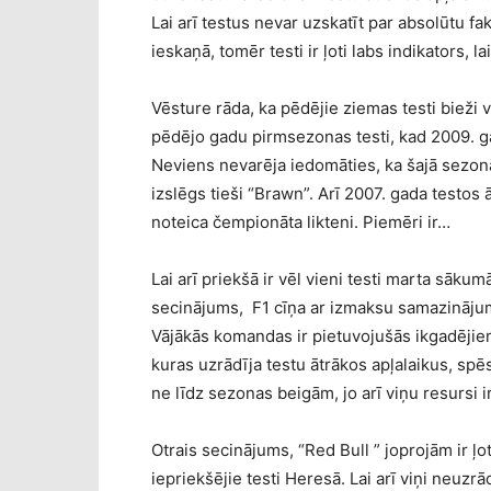
Lai arī testus nevar uzskatīt par absolūtu 
ieskaņā, tomēr testi ir ļoti labs indikators
Vēsture rāda, ka pēdējie ziemas testi biež
pēdējo gadu pirmsezonas testi, kad 2009. g
Neviens nevarēja iedomāties, ka šajā sezonā
izslēgs tieši “Brawn”. Arī 2007. gada testos āt
noteica čempionāta likteni. Piemēri ir…
Lai arī priekšā ir vēl vieni testi marta sāku
secinājums, F1 cīņa ar izmaksu samazināju
Vājākās komandas ir pietuvojušās ikgadējiem
kuras uzrādīja testu ātrākos apļalaikus, spēs
ne līdz sezonas beigām, jo arī viņu resursi i
Otrais secinājums, “Red Bull ” joprojām ir ļoti
iepriekšējie testi Heresā. Lai arī viņi neuz