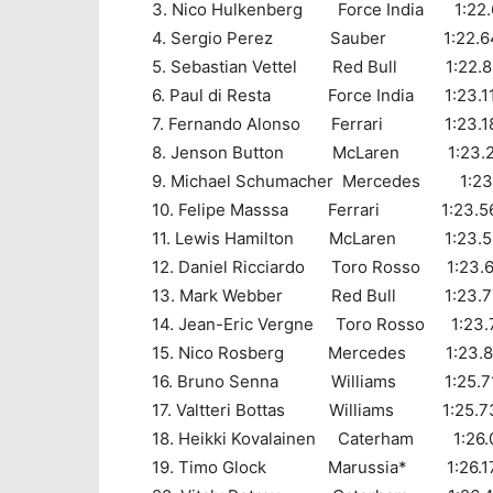
3. Nico Hulkenberg Force India 1:22.60
4. Sergio Perez Sauber 1:22.648,
5. Sebastian Vettel Red Bull 1:22.891
6. Paul di Resta Force India 1:23.119
7. Fernando Alonso Ferrari 1:23.180,
8. Jenson Button McLaren 1:23.200
9. Michael Schumacher Mercedes 1:23.3
10. Felipe Masssa Ferrari 1:23.563,
11. Lewis Hamilton McLaren 1:23.590
12. Daniel Ricciardo Toro Rosso 1:23.61
13. Mark Webber Red Bull 1:23.774,
14. Jean-Eric Vergne Toro Rosso 1:23.79
15. Nico Rosberg Mercedes 1:23.843
16. Bruno Senna Williams 1:25.711,
17. Valtteri Bottas Williams 1:25.738
18. Heikki Kovalainen Caterham 1:26.03
19. Timo Glock Marussia* 1:26.173,