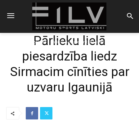
Pārlieku lielā
Sākums
Uncategorized
Pārlieku lielā piesardzība liedz Sirmacim cīnīties
par uzvaru Igaunijā
piesardzība liedz
Sirmacim cīnīties par
uzvaru Igaunijā