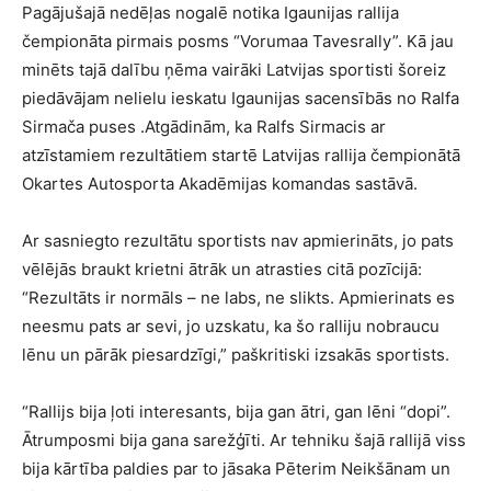
Pagājušajā nedēļas nogalē notika Igaunijas rallija
čempionāta pirmais posms “Vorumaa Tavesrally”. Kā jau
minēts tajā dalību ņēma vairāki Latvijas sportisti šoreiz
piedāvājam nelielu ieskatu Igaunijas sacensībās no Ralfa
Sirmača puses .Atgādinām, ka Ralfs Sirmacis ar
atzīstamiem rezultātiem startē Latvijas rallija čempionātā
Okartes Autosporta Akadēmijas komandas sastāvā.
Ar sasniegto rezultātu sportists nav apmierināts, jo pats
vēlējās braukt krietni ātrāk un atrasties citā pozīcijā:
“Rezultāts ir normāls – ne labs, ne slikts. Apmierinats es
neesmu pats ar sevi, jo uzskatu, ka šo ralliju nobraucu
lēnu un pārāk piesardzīgi,” paškritiski izsakās sportists.
“Rallijs bija ļoti interesants, bija gan ātri, gan lēni “dopi”.
Ātrumposmi bija gana sarežģīti. Ar tehniku šajā rallijā viss
bija kārtība paldies par to jāsaka Pēterim Neikšānam un