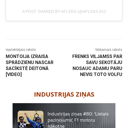
A POST SHARED BY AFLEKS (@AFLEKS.EU)
Iepriekšējais raksts
Nākamais raksts
MONTOIJA IZRAISA
FRENKS VILJAMSS PAR
SPRĀDZIENU NASCAR
SAVU SEKOTĀJU
SACĪKSTĒ DEITONĀ
NOSAUC ADAMU PARU
[VIDEO]
NEVIS TOTO VOLFU
-
INDUSTRIJAS ZIŅAS