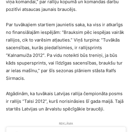
viņa komandai,” par ralliju kopumā un komandas darbu
pozitīvi atsaucas jaunais braucējs.
Par tuvākajiem startiem jaunietis saka, ka viss ir atkarīgs
no finansiālajām iespējām: “Brauksim pēc iespējas vairāk
rallijos, cik to varēsim atļauties.” Viņš turpina: “Tuvākās
sacensības, kurās piedalīsimies, ir rallijsprints
“Kalnamuiža 2012″. Pa vidu noteikti būs treniņi, ja būs
kāds spupersprints, vai līdzīgas sacensības, braukšu tur
ar ielas mašīnu,” par šīs sezonas plāniem stāsta Ralfs
Sirmacis.
Atgādinām, ka tuvākais Latvijas rallija čempionāta posms
ir rallijs “Talsi 2012”, kurš norisināsies šī gada maijā. Tajā
startēs Latvijas un ārvalstu spēcīgākie braucēji.
REKLĀMA