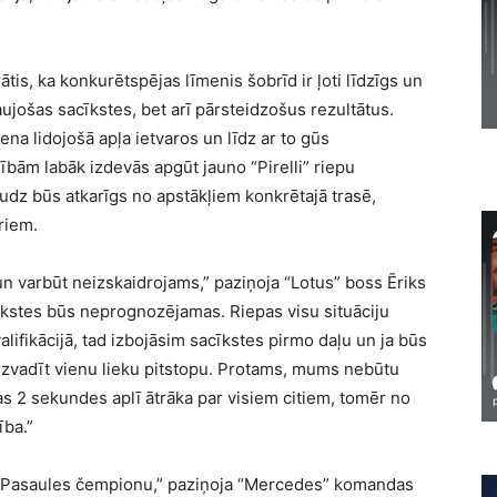
ātis, ka konkurētspējas līmenis šobrīd ir ļoti līdzīgs un
aujošas sacīkstes, bet arī pārsteidzošus rezultātus.
na lidojošā apļa ietvaros un līdz ar to gūs
nībām labāk izdevās apgūt jauno “Pirelli” riepu
audz būs atkarīgs no apstākļiem konkrētajā trasē,
riem.
n varbūt neizskaidrojams,” paziņoja “Lotus” boss Ēriks
cīkstes būs neprognozējamas. Riepas visu situāciju
valifikācijā, tad izbojāsim sacīkstes pirmo daļu un ja būs
aizvadīt vienu lieku pitstopu. Protams, mums nebūtu
as 2 sekundes aplī ātrāka par visiem citiem, tomēr no
ība.”
audz Pasaules čempionu,” paziņoja “Mercedes” komandas