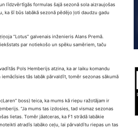
un līdzvērtīgās formulas šajā sezonā sola aizraujošas
, ka šī būs labākā sezonā pēdējo ļoti daudzu gadu
ziņoja “Lotus” galvenais inženieris Alans Premā.
priekšstats par notiekošo un spēku samēriem, taču
 vadītās Pols Hemberijs atzina, ka ar laiku komandu
n iemācīsies tās labāk pārvaldīt, tomēr sezonas sākumā
cLaren” boss) teica, ka mums kā riepu ražotājam ir
mberijs. “Ja mums tas izdosies, tad vismaz sezonas
s lietas. Tomēr jāatceras, ka F1 strādā labākie
noteikti atradīs labāko ceļu, lai pārvaldītu riepas un tas