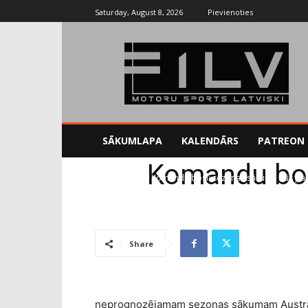
Saturday, August 8, 2026
Pievienoties
SĀKUMLAPA
KALENDĀRS
PATREON
Komandu bos
Sākums
F1
Komandu bosi: sezonas sākums būs pār
Share
neprognozējamam sezonas sākumam Austrālijā