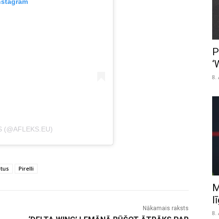
nstagram
P
‘
8.
S (@AFLEKS.EU)
tus
Pirelli
M
l
Nākamais raksts
8.