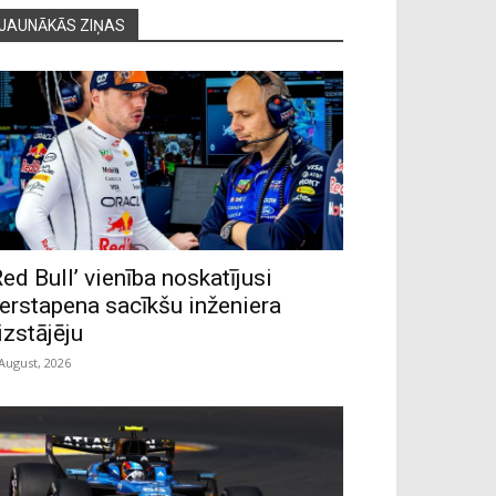
JAUNĀKĀS ZIŅAS
Red Bull’ vienība noskatījusi
erstapena sacīkšu inženiera
izstājēju
 August, 2026