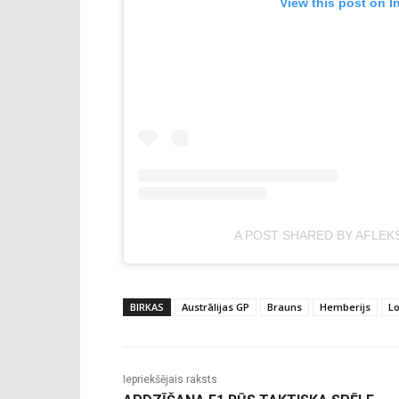
View this post on I
A POST SHARED BY AFLEK
BIRKAS
Austrālijas GP
Brauns
Hemberijs
Lo
Iepriekšējais raksts