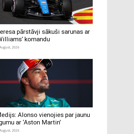
eresa pārstāvji sākuši sarunas ar
Williams’ komandu
 August, 2026
edijs: Alonso vienojies par jaunu
īgumu ar ‘Aston Martin’
 August, 2026