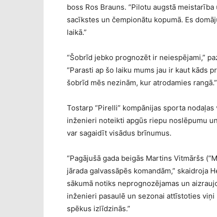
boss Ros Brauns. “Pilotu augstā meistarība 
sacīkstes un čempionātu kopumā. Es domāju
laikā.”
“Šobrīd jebko prognozēt ir neiespējami,” pa
“Parasti ap šo laiku mums jau ir kaut kāds 
šobrīd mēs nezinām, kur atrodamies rangā.”
Tostarp “Pirelli” kompānijas sporta nodaļas
inženieri noteikti apgūs riepu noslēpumu u
var sagaidīt visādus brīnumus.
“Pagājušā gada beigās Martins Vitmāršs (“M
jārada galvassāpēs komandām,” skaidroja He
sākumā notiks neprognozējamas un aizraujoša
inženieri pasaulē un sezonai attīstoties viņi 
spēkus izlīdzinās.”