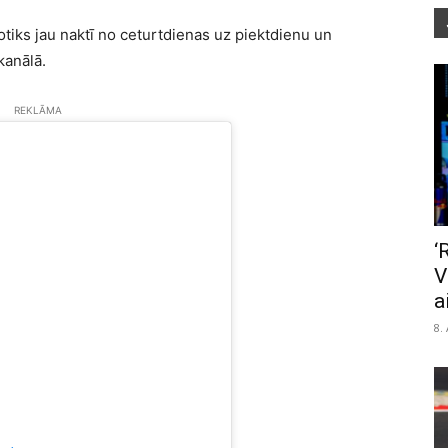
notiks jau naktī no ceturtdienas uz piektdienu un
kanālā.
REKLĀMA
‘
V
a
8.