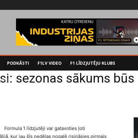
PODKĀSTI
F1LV VIDEO
F1 LĪDZJUTĒJU KLUBS
i: sezonas sākums būs 
steidzošs
Formula 1 līdzjutēji var gatavoties ļoti
, kur jau šīs nedēļas nogalē risināsies pirmais