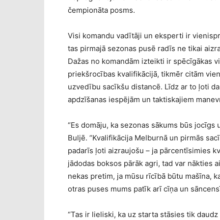
čempionāta posms.
Visi komandu vadītāji un eksperti ir vienispr
tas pirmajā sezonas pusē radīs ne tikai aizr
Dažas no komandām izteikti ir spēcīgākas vie
priekšrocības kvalifikācijā, tikmēr citām vie
uzvedību sacīkšu distancē. Līdz ar to ļoti d
apdzīšanas iespējām un taktiskajiem manev
“Es domāju, ka sezonas sākums būs jocīgs u
Buljē. “Kvalifikācija Melburnā un pirmās sa
padarīs ļoti aizraujošu – ja pārcentīsimies k
jādodas boksos pārāk agri, tad var nākties 
nekas pretim, ja mūsu rīcībā būtu mašīna, k
otras puses mums patīk arī cīņa un sāncens
“Tas ir lieliski, ka uz starta stāsies tik d