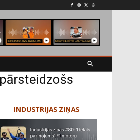
pārsteidzošs
INDUSTRIJAS ZIŅAS