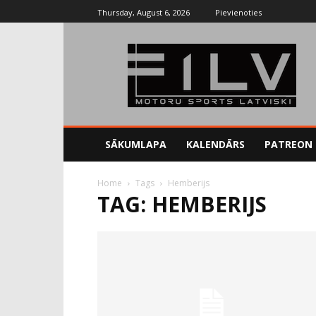
Thursday, August 6, 2026
Pievienoties
SĀKUMLAPA
KALENDĀRS
PATREON
Home
Tags
Hemberijs
TAG: HEMBERIJS