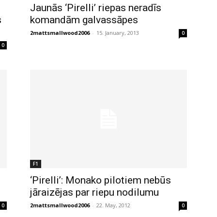
Jaunās ‘Pirelli’ riepas neradīs
s
komandām galvassāpes
2mattsmallwood2006
-
15. January, 2013
0
0
F1
‘Pirelli’: Monako pilotiem nebūs
jāraizējas par riepu nodilumu
2mattsmallwood2006
-
22. May, 2012
0
0