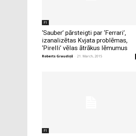
F1
‘Sauber’ pārsteigti par ‘Ferrari’,
izanalizētas Kvjata problēmas,
‘Pirelli’ vēlas ātrākus lēmumus
Roberts Graudiņš
-
21. March, 2015
F1