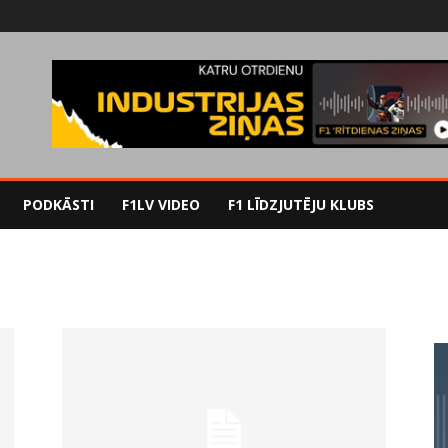
PODKĀSTI
F1LV VIDEO
F1 LĪDZJUTĒJU KLUBS