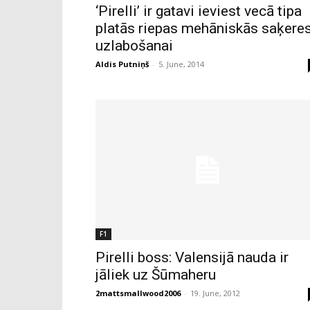
‘Pirelli’ ir gatavi ieviest vecā tipa
platās riepas mehāniskās saķere
uzlabošanai
Aldis Putniņš
-
5. June, 2014
F1
Pirelli boss: Valensijā nauda ir
jāliek uz Šūmaheru
2mattsmallwood2006
-
19. June, 2012