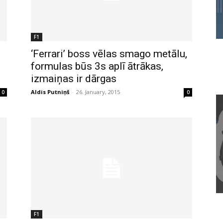
F1
‘Ferrari’ boss vēlas smago metālu,
formulas būs 3s aplī ātrākas,
izmaiņas ir dārgas
Aldis Putniņš
-
26. January, 2015
0
0
F1