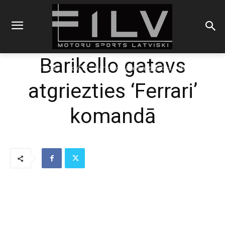
Barikello gatavs
Sākums
Formulas
IndyCar
Barikello gatavs atgriezties 'Ferrari' komandā
atgriezties ‘Ferrari’
komandā