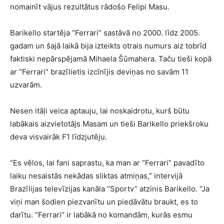
nomainīt vājus rezultātus rādošo Felipi Masu.
Barikello startēja “Ferrari” sastāvā no 2000. līdz 2005.
gadam un šajā laikā bija izteikts otrais numurs aiz tobrīd
faktiski nepārspējamā Mihaela Šūmahera. Taču tieši kopā
ar “Ferrari” brazīlietis izcīnījis deviņas no savām 11
uzvarām.
Nesen itāļi veica aptauju, lai noskaidrotu, kurš būtu
labākais aizvietotājs Masam un tieši Barikello priekšroku
deva visvairāk F1 līdzjutēju.
“Es vēlos, lai fani saprastu, ka man ar “Ferrari” pavadīto
laiku nesaistās nekādas sliktas atmiņas,” intervijā
Brazīlijas televīzijas kanāla “Sportv” atzinis Barikello. “Ja
viņi man šodien piezvanītu un piedāvātu braukt, es to
darītu. “Ferrari” ir labākā no komandām, kurās esmu