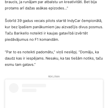
braucis, ja runājam par atbalstu un kreativitāti. Bet bija
protams arī dažas asākas epizodes…”
Šobrīd 39 gadus vecais pilots startē IndyCar čempionātā,
kur bez īpašiem panākumiem jau aizvadījis divus posmus.
Taču Barikello noteikti ir kaujas gatavībā izvērtēt
piedāvājumus no F1 komandām.
“Par to es noteikti padomātu,” viņš neslēpj. “Domāju, ka
daudz kas ir iespējams. Nesaku, ka tas tiešām notiks, taču
esmu tam gatavs.”
REKLĀMA