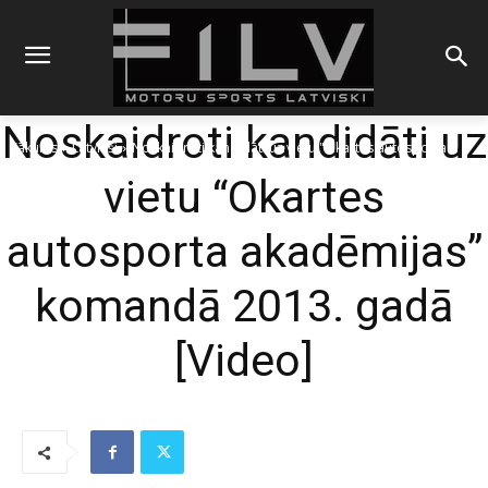
Noskaidroti kandidāti uz
Sākums
Latvieši
Noskaidroti kandidāti uz vietu "Okartes autosporta
akadēmijas" komandā 2013. gadā
vietu “Okartes
autosporta akadēmijas”
komandā 2013. gadā
[Video]