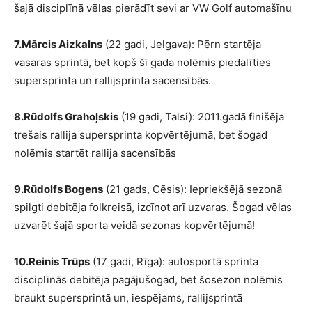
šajā disciplīnā vēlas pierādīt sevi ar VW Golf automašīnu
7.Mārcis Aizkalns
(22 gadi, Jelgava): Pērn startēja
vasaras sprintā, bet kopš šī gada nolēmis piedalīties
supersprinta un rallijsprinta sacensībās.
8.Rūdolfs Grahoļskis
(19 gadi, Talsi): 2011.gadā finišēja
trešais rallija supersprinta kopvērtējumā, bet šogad
nolēmis startēt rallija sacensībās
9.Rūdolfs Bogens
(21 gads, Cēsis): Iepriekšējā sezonā
spilgti debitēja folkreisā, izcīnot arī uzvaras. Šogad vēlas
uzvarēt šajā sporta veidā sezonas kopvērtējumā!
10.Reinis Trūps
(17 gadi, Rīga): autosportā sprinta
disciplīnās debitēja pagājušogad, bet šosezon nolēmis
braukt supersprintā un, iespējams, rallijsprintā