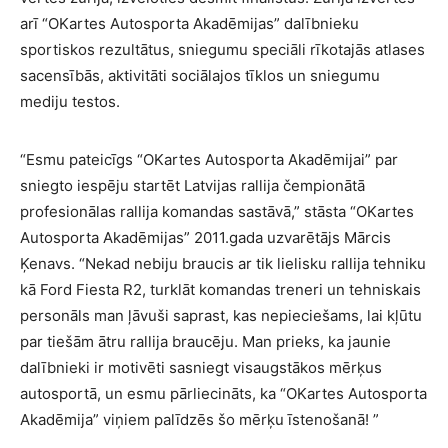
arī “OKartes Autosporta Akadēmijas” dalībnieku
sportiskos rezultātus, sniegumu speciāli rīkotajās atlases
sacensībās, aktivitāti sociālajos tīklos un sniegumu
mediju testos.
“Esmu pateicīgs “OKartes Autosporta Akadēmijai” par
sniegto iespēju startēt Latvijas rallija čempionātā
profesionālas rallija komandas sastāvā,” stāsta “OKartes
Autosporta Akadēmijas” 2011.gada uzvarētājs Mārcis
Ķenavs. “Nekad nebiju braucis ar tik lielisku rallija tehniku
kā Ford Fiesta R2, turklāt komandas treneri un tehniskais
personāls man ļāvuši saprast, kas nepieciešams, lai kļūtu
par tiešām ātru rallija braucēju. Man prieks, ka jaunie
dalībnieki ir motivēti sasniegt visaugstākos mērķus
autosportā, un esmu pārliecināts, ka “OKartes Autosporta
Akadēmija” viņiem palīdzēs šo mērķu īstenošanā! ”