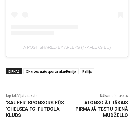
A POST SHARED BY AFLEKS (@AFLEKS.EU)
BIRKAS
Okartes autosporta akadēmija
Rallijs
Iepriekšējais raksts
Nākamais raksts
‘SAUBER’ SPONSORS BŪS
ALONSO ĀTRĀKAIS
‘CHELSEA FC’ FUTBOLA
PIRMAJĀ TESTU DIENĀ
KLUBS
MUDŽELLO
-