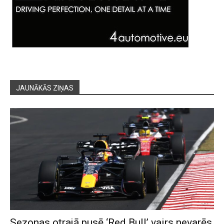
JAUNĀKĀS ZIŅAS
Sezonas otrajā pusē ‘Red Bull’ vairs nevarēs