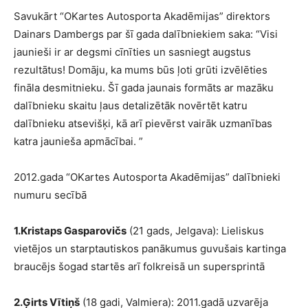
Savukārt “OKartes Autosporta Akadēmijas” direktors
Dainars Dambergs par šī gada dalībniekiem saka: “Visi
jaunieši ir ar degsmi cīnīties un sasniegt augstus
rezultātus! Domāju, ka mums būs ļoti grūti izvēlēties
fināla desmitnieku. Šī gada jaunais formāts ar mazāku
dalībnieku skaitu ļaus detalizētāk novērtēt katru
dalībnieku atsevišķi, kā arī pievērst vairāk uzmanības
katra jaunieša apmācībai. ”
2012.gada “OKartes Autosporta Akadēmijas” dalībnieki
numuru secībā
1.Kristaps Gasparovičs
(21 gads, Jelgava): Lieliskus
vietējos un starptautiskos panākumus guvušais kartinga
braucējs šogad startēs arī folkreisā un supersprintā
2.Ģirts Vītiņš
(18 gadi, Valmiera): 2011.gadā uzvarēja