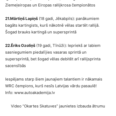
Ziemeļeiropas un Eiropas rallijkrosa čempionātos
21.Mārtiņš Lapiņš
(18 gadi, Jēkabpils): panākumiem
bagāts kartingists, kurš nākotnē vēlas startēt rallijā.
Šogad brauks kartingā un supersprintā
22.Ēriks Ozoliņš
(19 gadi, Tīnūži): Iepriekš ar labiem
sasniegumiem piedalījies vasaras sprintā un
supersprintā, bet šogad vēlas debitēt arī rallijsprinta
sacensībās
Iespējams starp šiem jaunajiem talantiem ir nākamais
WRC čempions, kurš nesīs Latvijas vārdu pasaulē!
Info: www.autoakademija.lv
Video “Okartes Skatuves” jaunietes izbauda ātrumu