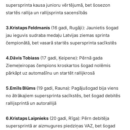
supersprinta kausa junioru vērtējumā, bet šosezon
startēs rallija un rallijsprinta sacensībās
3.Kristaps Feldmanis
(16 gadi, Rugāji): Jaunietis šogad
jau ieguvis sudraba medaļu Latvijas ziemas sprinta
čempionātā, bet vasarā startēs supersprinta sacīkstēs
4.Dāvis Tobiass
(17 gadi, Ķeipene): Pērnā gada
Ziemeļeiropas čempions kroskartos šogad nolēmis
pārkāpt uz automašīnu un startēt rallijkrosā
5.Emīls Blūms
(19 gadi, Rauna): Pagājušogad bija viens
no ātrākajiem supersprinta sacīkstēs, bet šogad debitēs
rallijsprintā un autorallijā
6.Kristaps Laipnieks
(20 gadi, Rīga): Pērn debitēja
supersprintā ar aizmugures piedziņas VAZ, bet šogad