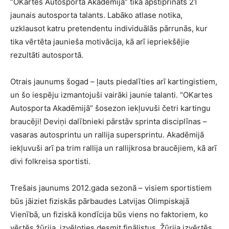
“OKartes Autosporta Akadēmijā” tika apstiprināts 21
jaunais autosporta talants. Labāko atlase notika,
uzklausot katru pretendentu individuālās pārrunās, kur
tika vērtēta jaunieša motivācija, kā arī iepriekšējie
rezultāti autosportā.
Otrais jaunums šogad – ļauts piedalīties arī kartingistiem,
un šo iespēju izmantojuši vairāki jaunie talanti. “OKartes
Autosporta Akadēmijā” šosezon iekļuvuši četri kartingu
braucēji! Deviņi dalībnieki pārstāv sprinta disciplīnas –
vasaras autosprintu un rallija supersprintu. Akadēmijā
iekļuvuši arī pa trim rallija un rallijkrosa braucējiem, kā arī
divi folkreisa sportisti.
Trešais jaunums 2012.gada sezonā – visiem sportistiem
būs jāiziet fiziskās pārbaudes Latvijas Olimpiskajā
Vienībā, un fiziskā kondīcija būs viens no faktoriem, ko
vērtēs žūrija, izvēloties desmit finālistus. Žūrija izvērtēs