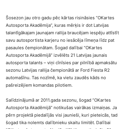
Šosezon jau otro gadu pēc kārtas risināsies “OKartes
Autosporta Akadēmija”, kuras mērķis ir dot Latvijas
talantīgākajam jaunajam rallija braucējam iespēju attīstīt
savu autosportista karjeru no iesācēja līmeņa līdz pat
pasaules čempionātam. Šogad dalībai “OKartes
Autosporta Akadēmijā” izvēlēts 21 Latvijas jaunais
autosporta talants – viņi cīnīsies par pilnībā apmaksātu
sezonu Latvijas rallija čempionātā ar Ford Fiesta R2
automašīnu. Tas nozīmē, ka vietu zaudēs kāds no
pašreizējiem komandas pilotiem.
Salīdzinājumā ar 2011.gada sezonu, šogad “OKartes
Autosporta Akadēmijā” notikušas vairākas izmaiņas. Ja
pērn projektā piedalījās visi jaunieši, kuri pieteicās, tad
šogad tika nolemts dalībnieku skaitu limitēt. Dalībai