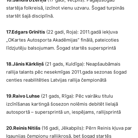
startēja folkreisā, izcīnot vienu uzvaru. Šogad turpinās
startēt šajā disciplīnā.
17.Edgars Grīnītis
(22 gadi, Roja): 2011.gadā iekļuva
„OKartes Autosporta Akadēmijas” finālā, pateicoties
līdzjutēju balsojumam. Šogad startēs supersprintā
18.Jānis Kārkliņš
(21 gads, Kuldīga): Neapšaubāmais
rallija talants pēc nesekmīgas 2011.gada sezonas šogad
centies reabilitēties Latvijas rallija čempionātā
19.Raivo Luhse
(21 gads, Rīga): Pēc vairāku titulu
izcīnīšanas kartingā šosezon nolēmis debitēt lielajā
autosportā – supersprintā un, iespējams, rallijsprintā
20.Reinis Nitišs
(16 gadi, Jēkabpils): Pērn Reinis kļuva par
Igaunijas čempionu rallijkrosā, bet šogad startēs