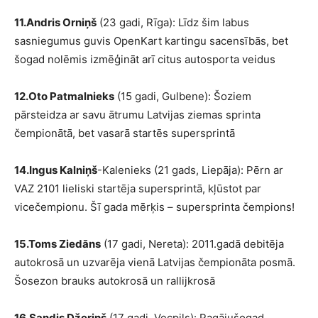
11.Andris Orniņš
(23 gadi, Rīga): Līdz šim labus
sasniegumus guvis OpenKart kartingu sacensībās, bet
šogad nolēmis izmēģināt arī citus autosporta veidus
12.Oto Patmalnieks
(15 gadi, Gulbene): Šoziem
pārsteidza ar savu ātrumu Latvijas ziemas sprinta
čempionātā, bet vasarā startēs supersprintā
14.Ingus Kalniņš
-Kalenieks (21 gads, Liepāja): Pērn ar
VAZ 2101 lieliski startēja supersprintā, kļūstot par
vicečempionu. Šī gada mērķis – supersprinta čempions!
15.Toms Ziedāns
(17 gadi, Nereta): 2011.gadā debitēja
autokrosā un uzvarēja vienā Latvijas čempionāta posmā.
Šosezon brauks autokrosā un rallijkrosā
16.Sandis Džeriņš
(17 gadi, Vecpils): Pagājušogad