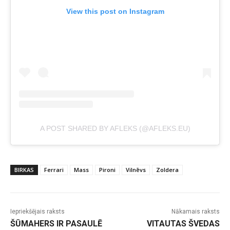
View this post on Instagram
A POST SHARED BY AFLEKS (@AFLEKS.EU)
BIRKAS
Ferrari
Mass
Pironi
Vilnēvs
Zoldera
Iepriekšējais raksts
Nākamais raksts
ŠŪMAHERS IR PASAULĒ
VITAUTAS ŠVEDAS