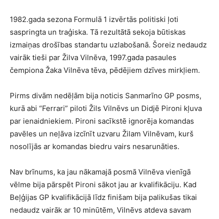
1982.gada sezona Formulā 1 izvērtās politiski ļoti
saspringta un traģiska. Tā rezultātā sekoja būtiskas
izmaiņas drošības standartu uzlabošanā. Šoreiz nedaudz
vairāk tieši par Žilva Vilnēva, 1997.gada pasaules
čempiona Žaka Vilnēva tēva, pēdējiem dzīves mirkļiem.
Pirms divām nedēļām bija noticis Sanmarīno GP posms,
kurā abi “Ferrari” piloti Žils Vilnēvs un Didjē Pironi kļuva
par ienaidniekiem. Pironi sacīkstē ignorēja komandas
pavēles un neļāva izcīnīt uzvaru Žilam Vilnēvam, kurš
nosolījās ar komandas biedru vairs nesarunāties.
Nav brīnums, ka jau nākamajā posmā Vilnēva vienīgā
vēlme bija pārspēt Pironi sākot jau ar kvalifikāciju. Kad
Beļģijas GP kvalifikācijā līdz finišam bija palikušas tikai
nedaudz vairāk ar 10 minūtēm, Vilnēvs atdeva savam