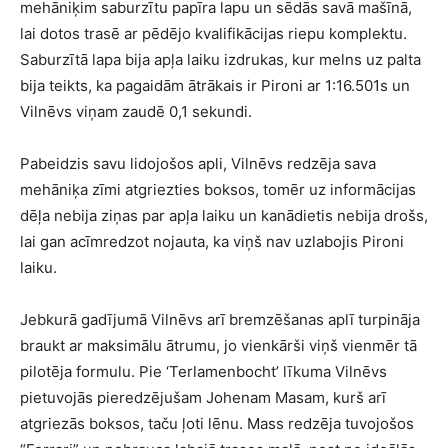
mehāniķim saburzītu papīra lapu un sēdās savā mašīnā,
lai dotos trasē ar pēdējo kvalifikācijas riepu komplektu.
Saburzītā lapa bija apļa laiku izdrukas, kur melns uz palta
bija teikts, ka pagaidām ātrākais ir Pironi ar 1:16.501s un
Vilnēvs viņam zaudē 0,1 sekundi.
Pabeidzis savu lidojošos apli, Vilnēvs redzēja sava
mehāniķa zīmi atgriezties boksos, tomēr uz informācijas
dēļa nebija ziņas par apļa laiku un kanādietis nebija drošs,
lai gan acīmredzot nojauta, ka viņš nav uzlabojis Pironi
laiku.
Jebkurā gadījumā Vilnēvs arī bremzēšanas aplī turpināja
braukt ar maksimālu ātrumu, jo vienkārši viņš vienmēr tā
pilotēja formulu. Pie ‘Terlamenbocht’ līkuma Vilnēvs
pietuvojās pieredzējušam Johenam Masam, kurš arī
atgriezās boksos, taču ļoti lēnu. Mass redzēja tuvojošos