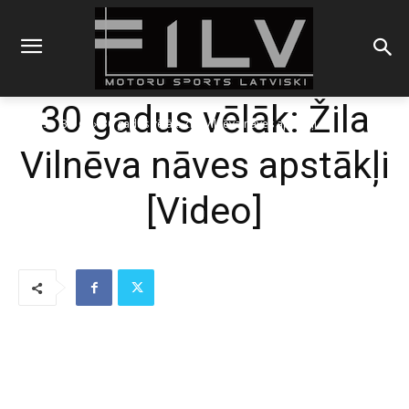
30 gadus vēlāk: Žila
Sākums
Blogs
30 gadus vēlāk: Žila Vilnēva nāves apstākļi
Vilnēva nāves apstākļi
[Video]