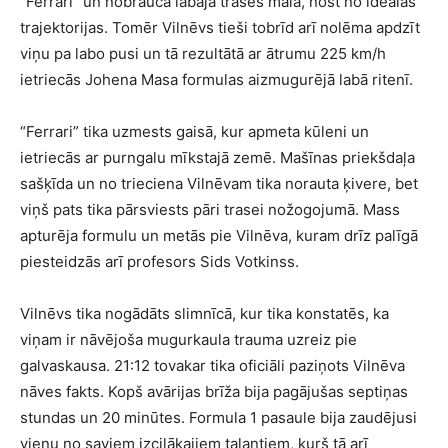
“Ferrari” un nobrauca labajā trases malā, nost no ideālās
trajektorijas. Tomēr Vilnēvs tieši tobrīd arī nolēma apdzīt
viņu pa labo pusi un tā rezultātā ar ātrumu 225 km/h
ietriecās Johena Masa formulas aizmugurējā labā ritenī.
“Ferrari” tika uzmests gaisā, kur apmeta kūleni un
ietriecās ar purngalu mīkstajā zemē. Mašīnas priekšdaļa
sašķīda un no trieciena Vilnēvam tika norauta ķivere, bet
viņš pats tika pārsviests pāri trasei nožogojumā. Mass
apturēja formulu un metās pie Vilnēva, kuram drīz palīgā
piesteidzās arī profesors Sids Votkinss.
Vilnēvs tika nogādāts slimnīcā, kur tika konstatēs, ka
viņam ir nāvējoša mugurkaula trauma uzreiz pie
galvaskausa. 21:12 tovakar tika oficiāli paziņots Vilnēva
nāves fakts. Kopš avārijas brīža bija pagājušas septiņas
stundas un 20 minūtes. Formula 1 pasaule bija zaudējusi
vienu no saviem izcilākajiem talantiem, kurš tā arī