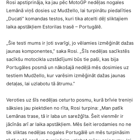
Rosi apstiprināja, ka jau pēc MotoGP nedēļas nogales
Lemānā viņš dosies uz Mudžello, lai turpinātu piedalīties
„Ducati” komandas testos, kuri tika atcelti dēļ sliktajiem
laika apstākļiem Estorilas trasē – Portugālē.
„Šie testi mums ir ļoti svarīgi, jo vēlamies izmēģināt dažas
jaunas komponentes,” saka Rosi. „Šīs nedēļas sacīkstēs
sacīkšu motocikla uzstādījumi būs tie paši, kas bija
Portugāles posmā un nākošajā nedēļā mēs dosimies uz
testiem Mudžello, kur varēsim izmēģināt dažas jaunas
detaļas, lai uzlabotu tā ātrumu.”
Veroties uz šīs nedēļas ceturto posmu, kurā brīvie treniņi
sāksies jau piektdien no rīta, Rosi turpina: „Man patīk
Lemānas trase, tā ir laba un sarežģīta. Šeit vienmēr ir
jācīnās arī ar laika apstākļiem. Mēs šeit ierodamies no ne
tik sliktas nedēļas nogales Portugālē un mēs turpināsim