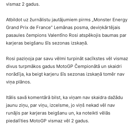
vismaz 2 gadus.
Atbildot uz žurnālistu jautājumiem pirms „Monster Energy
Grand Prix de France” Lemānas posma, deviņkārtējais
pasaules čempions Valentīno Rosi atspēkojis baumas par
karjeras beigšanu šīs sezonas izskaņā.
Rosi paziņoja par savu vēlmi turpināt sacīkstes vēl vismaz
divus turpmākos gadus MotoGP Čempionātā un skaidri
norādīja, ka beigt karjeru šīs sezonas izskaņā tomēr nav
viņa plānos.
Itālis savā komentārā bilst, ka viņam nav skaidra dažādu
jaunu ziņu, par viņu, izcelsme, jo viņš nekad vēl nav
runājis par karjeras beigšanu un, ka noteikti vēlās
piedalīties MotoGP vismaz vēl 2 gadus.