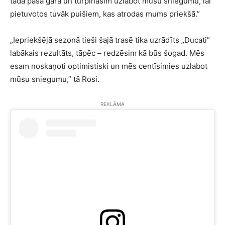
tādā pašā garā un turpināsim uzlabot mūsu sniegumu, lai
pietuvotos tuvāk puišiem, kas atrodas mums priekšā.”
„Iepriekšējā sezonā tieši šajā trasē tika uzrādīts „Ducati”
labākais rezultāts, tāpēc – redzēsim kā būs šogad. Mēs
esam noskaņoti optimistiski un mēs centīsimies uzlabot
mūsu sniegumu,” tā Rosi.
REKLĀMA