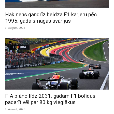
Hakinens gandrīz beidza F1 karjeru pēc
1995. gada smagās avārijas
9. August, 2026
FIA plāno līdz 2031. gadam F1 bolīdus
padarīt vēl par 80 kg vieglākus
9. August, 2026