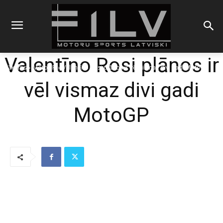
Valentīno Rosi plānos ir
Sākums
MotoGP
Valentīno Rosi plānos ir vēl vismaz divi gadi MotoGP
vēl vismaz divi gadi
MotoGP