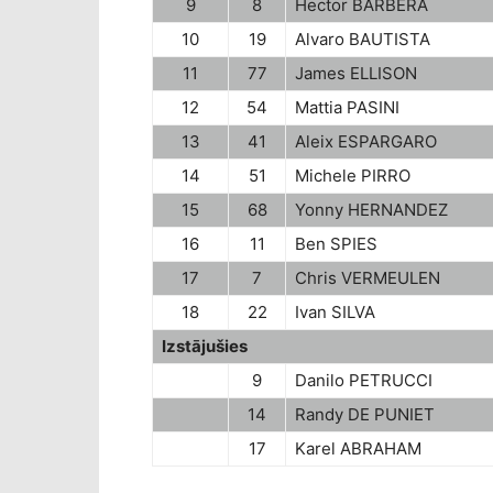
9
8
Hector BARBERA
10
19
Alvaro BAUTISTA
11
77
James ELLISON
12
54
Mattia PASINI
13
41
Aleix ESPARGARO
14
51
Michele PIRRO
15
68
Yonny HERNANDEZ
16
11
Ben SPIES
17
7
Chris VERMEULEN
18
22
Ivan SILVA
Izstājušies
9
Danilo PETRUCCI
14
Randy DE PUNIET
17
Karel ABRAHAM