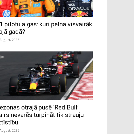
1 pilotu algas: kuri pelna visvairāk
ajā gadā?
 August, 2026
ezonas otrajā pusē ‘Red Bull’
airs nevarēs turpināt tik strauju
ttīstību
 August, 2026