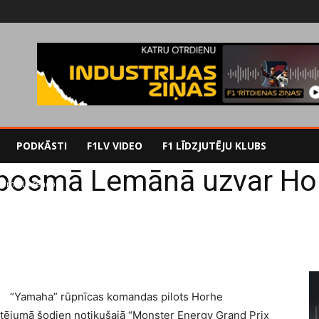
PODKĀSTI
F1LV VIDEO
F1 LĪDZJUTĒJU KLUBS
posmā Lemānā uzvar Ho
orhe Lorenco
“Yamaha” rūpnīcas komandas pilots Horhe
ējumā šodien notikušajā “Monster Energy Grand Prix