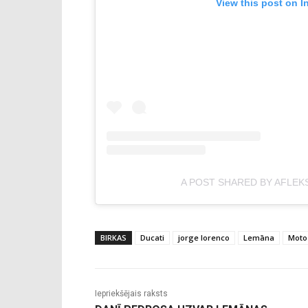
View this post on I
A POST SHARED BY AFLEK
BIRKAS
Ducati
jorge lorenco
Lemāna
Moto
Iepriekšējais raksts