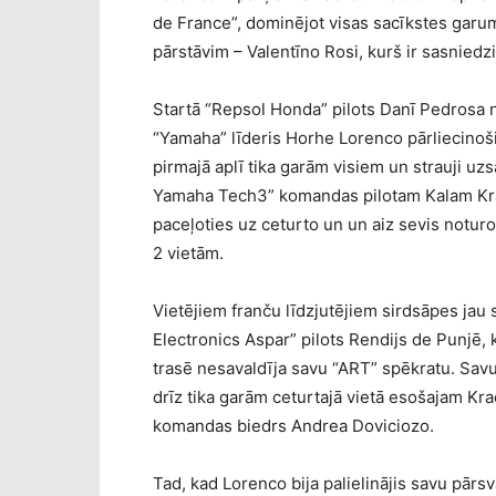
de France”, dominējot visas sacīkstes garumā
pārstāvim – Valentīno Rosi, kurš ir sasnied
Startā “Repsol Honda” pilots Danī Pedrosa not
“Yamaha” līderis Horhe Lorenco pārliecinoši 
pirmajā aplī tika garām visiem un strauji uz
Yamaha Tech3” komandas pilotam Kalam Krač
paceļoties uz ceturto un un aiz sevis noturot
2 vietām.
Vietējiem franču līdzjutējiem sirdsāpes jau 
Electronics Aspar” pilots Rendijs de Punjē, 
trasē nesavaldīja savu “ART” spēkratu. Savu
drīz tika garām ceturtajā vietā esošajam Krač
komandas biedrs Andrea Doviciozo.
Tad, kad Lorenco bija palielinājis savu pārs