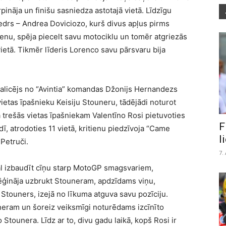
pināja un finišu sasniedza astotajā vietā. Līdzīgu
drs – Andrea Doviciozo, kurš divus apļus pirms
ienu, spēja piecelt savu motociklu un tomēr atgriezās
vietā. Tikmēr līderis Lorenco savu pārsvaru bija
palicējs no “Avintia” komandas Džonijs Hernandezs
etas īpašnieku Keisiju Stouneru, tādējādi noturot
va trešās vietas īpašniekam Valentīno Rosi pietuvoties
F
, atrodoties 11 vietā, kritienu piedzīvoja “Came
l
Petruči.
7.
kal izbaudīt cīņu starp MotoGP smagsvariem,
ēģināja uzbrukt Stouneram, apdzīdams viņu,
 Stouners, izejā no līkuma atguva savu pozīciju.
neram un šoreiz veiksmīgi noturēdams izcīnīto
 Stounera. Līdz ar to, divu gadu laikā, kopš Rosi ir