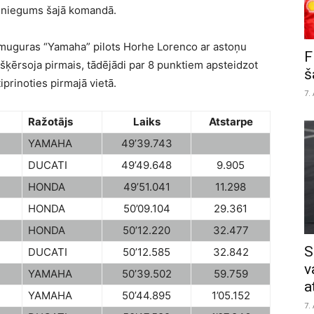
sasniegums šajā komandā.
 muguras “Yamaha” pilots Horhe Lorenco ar astoņu
F
u šķērsoja pirmais, tādējādi par 8 punktiem apsteidzot
š
rinoties pirmajā vietā.
7.
Ražotājs
Laiks
Atstarpe
YAMAHA
49’39.743
DUCATI
49’49.648
9.905
HONDA
49’51.041
11.298
HONDA
50’09.104
29.361
HONDA
50’12.220
32.477
S
DUCATI
50’12.585
32.842
v
YAMAHA
50’39.502
59.759
a
YAMAHA
50’44.895
1’05.152
7.