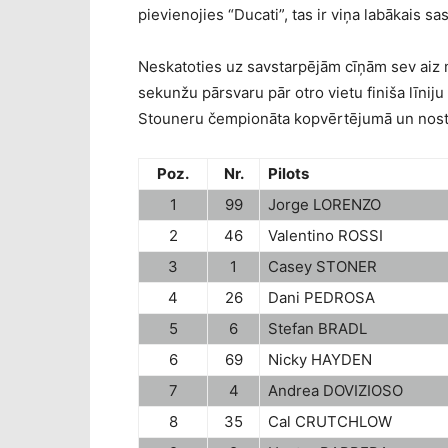
pievienojies “Ducati”, tas ir viņa labākais 
Neskatoties uz savstarpējām cīņām sev aiz
sekunžu pārsvaru pār otro vietu finiša līnij
Stouneru čempionāta kopvērtējumā un nostip
Poz.
Nr.
Pilots
1
99
Jorge LORENZO
2
46
Valentino ROSSI
3
1
Casey STONER
4
26
Dani PEDROSA
5
6
Stefan BRADL
6
69
Nicky HAYDEN
7
4
Andrea DOVIZIOSO
8
35
Cal CRUTCHLOW