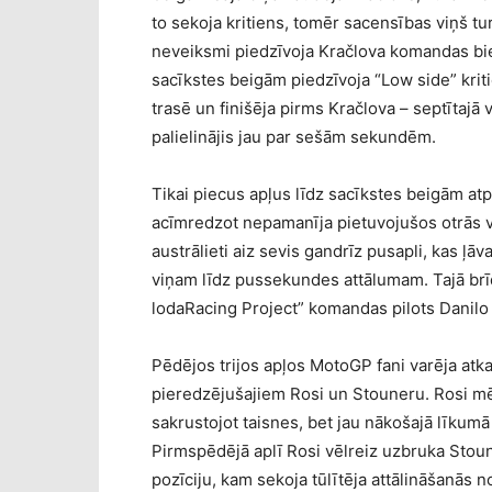
to sekoja kritiens, tomēr sacensības viņš tur
neveiksmi piedzīvoja Kračlova komandas bie
sacīkstes beigām piedzīvoja “Low side” krit
trasē un finišēja pirms Kračlova – septītajā 
palielinājis jau par sešām sekundēm.
Tikai piecus apļus līdz sacīkstes beigām at
acīmredzot nepamanīja pietuvojušos otrās vi
austrālieti aiz sevis gandrīz pusapli, kas ļā
viņam līdz pussekundes attālumam. Tajā brīdī
lodaRacing Project” komandas pilots Danilo 
Pēdējos trijos apļos MotoGP fani varēja at
pieredzējušajiem Rosi un Stouneru. Rosi m
sakrustojot taisnes, bet jau nākošajā līkumā
Pirmspēdējā aplī Rosi vēlreiz uzbruka Stou
pozīciju, kam sekoja tūlītēja attālināšanās no