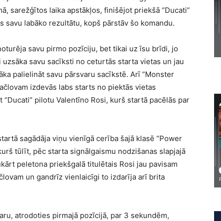
, sarežģītos laika apstākļos, finišējot priekšā “Ducati”
zis savu labāko rezultātu, kopš pārstāv šo komandu.
urēja savu pirmo pozīciju, bet tikai uz īsu brīdi, jo
uzsāka savu sacīksti no ceturtās starta vietas un jau
sāka palielināt savu pārsvaru sacīkstē. Arī “Monster
lovam izdevās labs starts no piektās vietas
 “Ducati” pilotu Valentīno Rosi, kurš startā pacēlās par
startā sagādāja viņu vienīgā cerība šajā klasē “Power
kurš tūlīt, pēc starta signālgaismu nodzišanas slapjajā
kārt peletona priekšgalā titulētais Rosi jau pavisam
lovam un gandrīz vienlaicīgi to izdarīja arī brita
varu, atrodoties pirmajā pozīcijā, par 3 sekundēm,