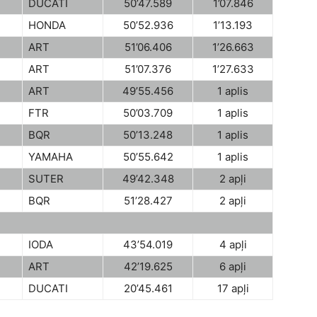
DUCATI
50’47.589
1’07.846
HONDA
50’52.936
1’13.193
ART
51’06.406
1’26.663
ART
51’07.376
1’27.633
ART
49’55.456
1 aplis
FTR
50’03.709
1 aplis
BQR
50’13.248
1 aplis
YAMAHA
50’55.642
1 aplis
SUTER
49’42.348
2 apļi
BQR
51’28.427
2 apļi
IODA
43’54.019
4 apļi
ART
42’19.625
6 apļi
DUCATI
20’45.461
17 apļi