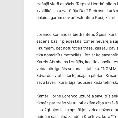
trešajā vietā esošais “Repsol Honda” pilots
kvalifikācija uzvarētāju Danī Pedrosu, kurš a
palaida garām sev arī Valentīno Rosi, kā arī
Lorenco komandas biedrs Bens Špīss, kurš v
sacensībās ir pjedestāls, tomēr nevarēja sa
līkumiem, bet noturoties trasē, kas jau pav
tika nomainīts motocikls, līdz ar ko sacensībā
Karels Abrahams izstājās, kad līdz sacīkstes
veida bēdīgo šīs sezonas statisku. “NGM M
Edvardsa vietā startējošajam pilotam Krisa
savu ķiveri, kurai bija radusies kāda tehnis
Kamēr Horhe Lorenco uzturēja savu trīs seku
tikmēr par trešo vietu ļoti aktīva cīņa uzsā
sarežģītajos laika apstākļos veica dažas elp
beigām šajā cīņā zaudēja Kračlovs, kura “Te