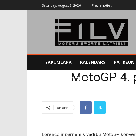
Saturday, August 8, 2026
Pievienoties
SĀKUMLAPA
KALENDĀRS
PATREON
MotoGP 4. 
Sākums
MotoGP
MotoGP 4. posmā Lemānā uzvar H
Share
Lorenco ir pārņēmis vadību MotoGP kopvērt