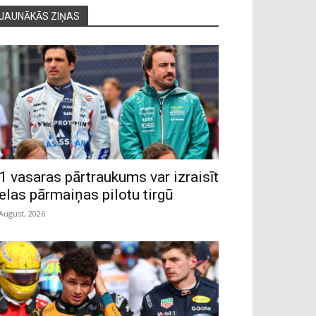
JAUNĀKĀS ZIŅAS
1 vasaras pārtraukums var izraisīt
ielas pārmaiņas pilotu tirgū
 August, 2026