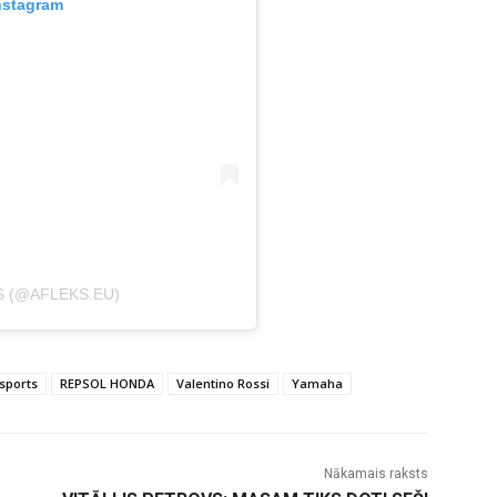
nstagram
S (@AFLEKS.EU)
sports
REPSOL HONDA
Valentino Rossi
Yamaha
Nākamais raksts