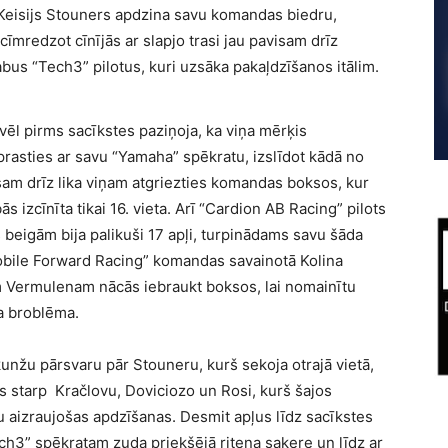
 Keisijs Stouners apdzina savu komandas biedru,
cīmredzot cīnījās ar slapjo trasi jau pavisam drīz
 abus “Tech3” pilotus, kuri uzsāka pakaļdzīšanos itālim.
ēl pirms sacīkstes paziņoja, ka viņa mērķis
prasties ar savu “Yamaha” spēkratu, izslīdot kādā no
isam drīz lika viņam atgriezties komandas boksos, kur
s izcīnīta tikai 16. vieta. Arī “Cardion AB Racing” pilots
 beigām bija palikuši 17 apļi, turpinādams savu šāda
obile Forward Racing” komandas savainotā Kolina
m Vermulenam nācās iebraukt boksos, lai nomainītu
ka broblēma.
nžu pārsvaru pār Stouneru, kurš sekoja otrajā vietā,
kās starp Kračlovu, Doviciozo un Rosi, kurš šajos
u aizraujošas apdzīšanas. Desmit apļus līdz sacīkstes
ch3” spēkratam zuda priekšējā riteņa saķere un līdz ar