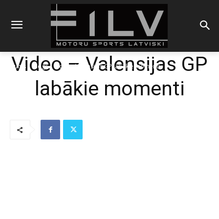
Video – Valensijas GP
Sākums
Blogs
Video - Valensijas GP labākie momenti
labākie momenti