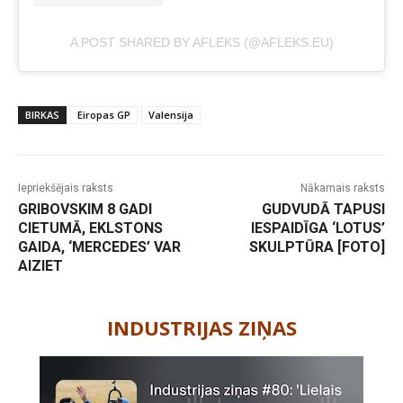
A POST SHARED BY AFLEKS (@AFLEKS.EU)
BIRKAS
Eiropas GP
Valensija
Iepriekšējais raksts
Nākamais raksts
GRIBOVSKIM 8 GADI
GUDVUDĀ TAPUSI
CIETUMĀ, EKLSTONS
IESPAIDĪGA ‘LOTUS’
GAIDA, ‘MERCEDES’ VAR
SKULPTŪRA [FOTO]
AIZIET
-
INDUSTRIJAS ZIŅAS