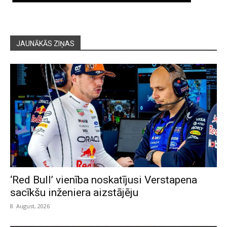
JAUNĀKĀS ZIŅAS
‘Red Bull’ vienība noskatījusi Verstapena
sacīkšu inženiera aizstājēju
8. August, 2026