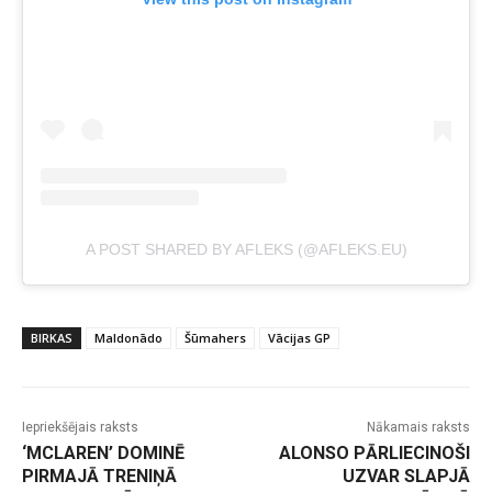
A POST SHARED BY AFLEKS (@AFLEKS.EU)
BIRKAS
Maldonādo
Šūmahers
Vācijas GP
Iepriekšējais raksts
Nākamais raksts
‘MCLAREN’ DOMINĒ
ALONSO PĀRLIECINOŠI
PIRMAJĀ TRENIŅĀ
UZVAR SLAPJĀ