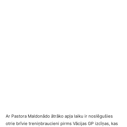
Ar Pastora Maldonādo ātrāko apļa laiku ir noslēgušies
otrie brīvie treniņbraucieni pirms Vācijas GP izcīņas, kas