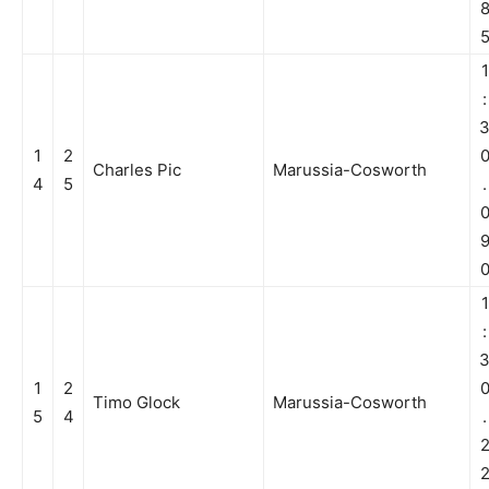
1
:
1
2
Charles Pic
Marussia-Cosworth
4
5
.
1
:
1
2
Timo Glock
Marussia-Cosworth
5
4
.