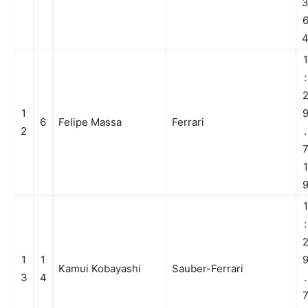
1
:
1
6
Felipe Massa
Ferrari
2
.
1
1
:
1
1
Kamui Kobayashi
Sauber-Ferrari
3
4
.