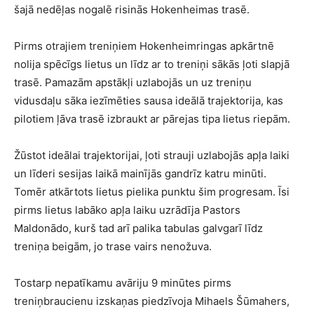
šajā nedēļas nogalē risinās Hokenheimas trasē.
Pirms otrajiem treniņiem Hokenheimringas apkārtnē
nolija spēcīgs lietus un līdz ar to treniņi sākās ļoti slapjā
trasē. Pamazām apstākļi uzlabojās un uz treniņu
vidusdaļu sāka iezīmēties sausa ideālā trajektorija, kas
pilotiem ļāva trasē izbraukt ar pārejas tipa lietus riepām.
Žūstot ideālai trajektorijai, ļoti strauji uzlabojās apļa laiki
un līderi sesijas laikā mainījās gandrīz katru minūti.
Tomēr atkārtots lietus pielika punktu šim progresam. Īsi
pirms lietus labāko apļa laiku uzrādīja Pastors
Maldonādo, kurš tad arī palika tabulas galvgarī līdz
treniņa beigām, jo trase vairs nenožuva.
Tostarp nepatīkamu avāriju 9 minūtes pirms
treniņbraucienu izskaņas piedzīvoja Mihaels Šūmahers,