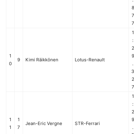
1
:
1
9
Kimi Räikkönen
Lotus-Renault
0
.
1
:
1
1
Jean-Eric Vergne
STR-Ferrari
1
7
.