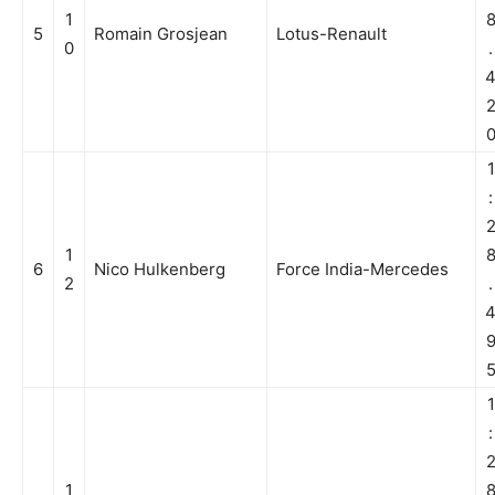
1
5
Romain Grosjean
Lotus-Renault
0
.
1
:
1
6
Nico Hulkenberg
Force India-Mercedes
2
.
1
:
1