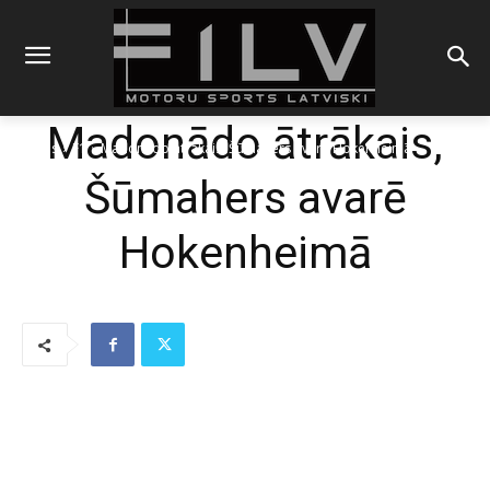
Madonādo ātrākais,
Sākums
F1
Madonādo ātrākais, Šūmahers avarē Hokenheimā
Šūmahers avarē
Hokenheimā