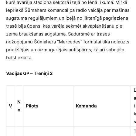
kurš avarēja stadiona sektorā izejā no lēnā līkuma. Mirkli
iepriekš Šūmahers komandai pa radio vaicāja par mašīnas
augstuma regulājumiem un izejā no liktenīgā pagrieziena
trasē bija ūdens, kas varēja sekmēt akvaplanēšanu pie
zema braukšanas augstuma. Sadursmē ar trases
nožogojumu Šūmahera “Mercedes” formulai tika nolauzts
priekšējais un aizmugurējais antispārns, kā arī sabojāta
balstiekārta.
Vācijas GP – Treniņi 2
N
V
Pilots
Komanda
i
o
s
1