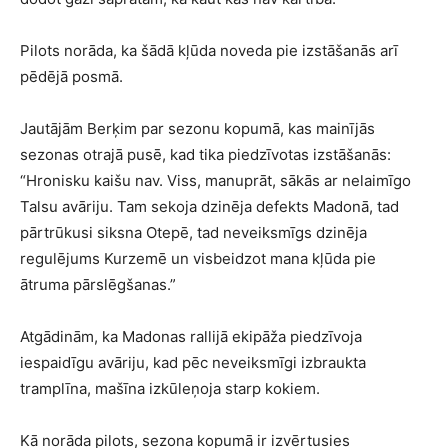
Pilots norāda, ka šādā kļūda noveda pie izstāšanās arī
pēdējā posmā.
Jautājām Berķim par sezonu kopumā, kas mainījās
sezonas otrajā pusē, kad tika piedzīvotas izstāšanās:
“Hronisku kaišu nav. Viss, manuprāt, sākās ar nelaimīgo
Talsu avāriju. Tam sekoja dzinēja defekts Madonā, tad
pārtrūkusi siksna Otepē, tad neveiksmīgs dzinēja
regulējums Kurzemē un visbeidzot mana kļūda pie
ātruma pārslēgšanas.”
Atgādinām, ka Madonas rallijā ekipāža piedzīvoja
iespaidīgu avāriju, kad pēc neveiksmīgi izbraukta
tramplīna, mašīna izkūleņoja starp kokiem.
Kā norāda pilots, sezona kopumā ir izvērtusies