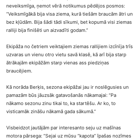
neveiksmīga, ņemot vērā notikumus pēdējos posmos:
“Veiksmīgākā bija visa ziema, kurā tiešām braucām ātri un
bez kļūdām. Bija šādi tādi sīkumi, bet kopumā visi ziemas
ralliji bija finišēti un aizvadīti godam.”
Ekipāža no četriem veiktajiem ziemas rallijiem izcīnīja trīs
uzvaras un vienu otro vietu savā klasē, kā arī bija starp
ātrākajām ekipāžām starp vienas ass piedziņas
braucējiem.
Kā norāda Berķis, sezona ekipāžai jau ir noslēgusies un
pamazām būs jāuzsāk gatavošanās nākamajai: “Pa
nākamo sezonu zinu tikai to, ka startēšu. Ar ko, to
visticamāk zināšu nākamā gada sākumā.”
Visbeidzot jautājām par interesanto seju uz mašīnas
motora pārsega: “Sejai uz mūsu “kapota” īpašas nozīmes