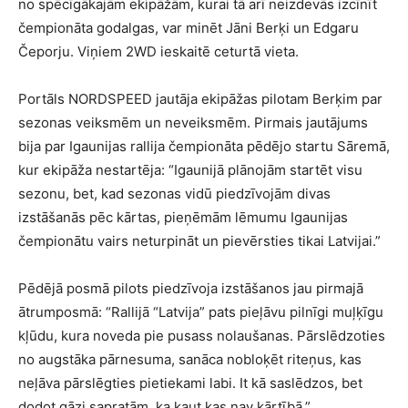
no spēcīgākajām ekipāžām, kurai tā arī neizdevās izcīnīt
čempionāta godalgas, var minēt Jāni Berķi un Edgaru
Čeporju. Viņiem 2WD ieskaitē ceturtā vieta.
Portāls NORDSPEED jautāja ekipāžas pilotam Berķim par
sezonas veiksmēm un neveiksmēm. Pirmais jautājums
bija par Igaunijas rallija čempionāta pēdējo startu Sāremā,
kur ekipāža nestartēja: “Igaunijā plānojām startēt visu
sezonu, bet, kad sezonas vidū piedzīvojām divas
izstāšanās pēc kārtas, pieņēmām lēmumu Igaunijas
čempionātu vairs neturpināt un pievērsties tikai Latvijai.”
Pēdējā posmā pilots piedzīvoja izstāšanos jau pirmajā
ātrumposmā: “Rallijā “Latvija” pats pieļāvu pilnīgi muļķīgu
kļūdu, kura noveda pie pusass nolaušanas. Pārslēdzoties
no augstāka pārnesuma, sanāca nobloķēt riteņus, kas
neļāva pārslēgties pietiekami labi. It kā saslēdzos, bet
dodot gāzi sapratām, ka kaut kas nav kārtībā.”