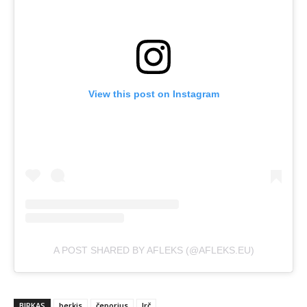
View this post on Instagram
A POST SHARED BY AFLEKS (@AFLEKS.EU)
BIRKAS
berķis
čeporjus
lrč