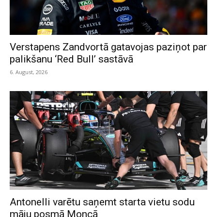
Verstapens Zandvortā gatavojas paziņot par
palikšanu ‘Red Bull’ sastāvā
6. August, 2026
Antonelli varētu saņemt starta vietu sodu
māju posmā Moncā