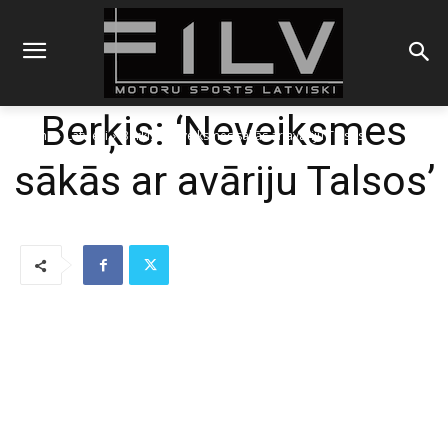
Berķis: ‘Neveiksmes
Sākums
Latvieši
Berķis: 'Neveiksmes sākās ar avāriju Talsos'
sākās ar avāriju Talsos’