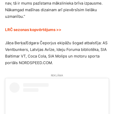
nav, tā ir mums pazīstama mākslinieka brīva izpausme.
Nākamgad mašīnas dizainam arī pievērsīsim lielāku
uzmanību.”
LRČ sezonas kopvērtējums >>
Jāņa Berķa/Edgara Čeporjus ekipāžu šogad atbalstīja: AS
Ventbunkers, Latvijas Avīze, Ideju Foruma bibliotēka, SIA
Baltimar VT, Coca Cola, SIA Molips un motoru sporta
portāls NORDSPEED.COM.
REKLĀMA