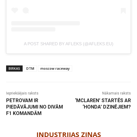
A POST SHARED BY AFLEKS (@AFLEKS.EU)
BIRKAS
DTM
moscow raceway
Iepriekšējais raksts
Nākamais raksts
PETROVAM IR
‘MCLAREN’ STARTĒS AR
PIEDĀVĀJUMI NO DIVĀM
‘HONDA’ DZINĒJIEM?
F1 KOMANDĀM
-
INDUSTRIJAS ZIŅAS