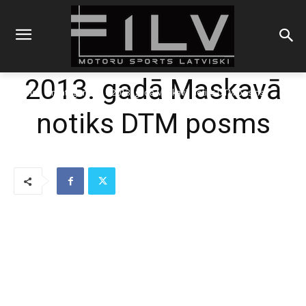
2013. gadā Maskavā
Sākums
Uncategorized
2013. gadā Maskavā notiks DTM posms
notiks DTM posms