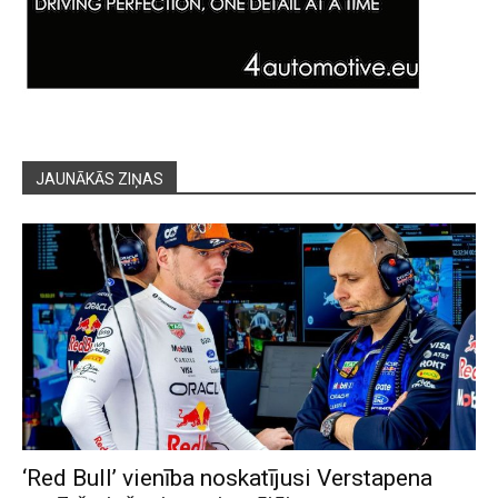
JAUNĀKĀS ZIŅAS
‘Red Bull’ vienība noskatījusi Verstapena