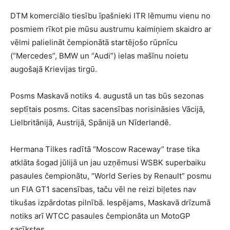
DTM komerciālo tiesību īpašnieki ITR lēmumu vienu no
posmiem rīkot pie mūsu austrumu kaimiņiem skaidro ar
vēlmi palielināt čempionātā startējošo rūpnīcu
(“Mercedes”, BMW un “Audi”) ielas mašīnu noietu
augošajā Krievijas tirgū.
Posms Maskavā notiks 4. augustā un tas būs sezonas
septītais posms. Citas sacensības norisināsies Vācijā,
Lielbritānijā, Austrijā, Spānijā un Nīderlandē.
Hermana Tilkes radītā “Moscow Raceway” trase tika
atklāta šogad jūlijā un jau uzņēmusi WSBK superbaiku
pasaules čempionātu, “World Series by Renault” posmu
un FIA GT1 sacensības, taču vēl ne reizi biļetes nav
tikušas izpārdotas pilnībā. Iespējams, Maskavā drīzumā
notiks arī WTCC pasaules čempionāta un MotoGP
sacīkstes.