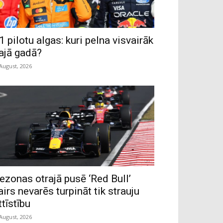
1 pilotu algas: kuri pelna visvairāk
ajā gadā?
 August, 2026
ezonas otrajā pusē ‘Red Bull’
airs nevarēs turpināt tik strauju
ttīstību
 August, 2026