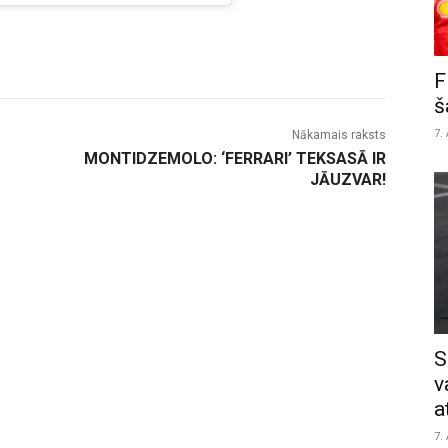
F
š
7.
Nākamais raksts
MONTIDZEMOLO: ‘FERRARI’ TEKSASĀ IR
JĀUZVAR!
S
v
a
7.