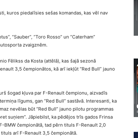
sti, kuros piedalīsies sešas komandas, kas vēl nav
Lotus”, “Sauber”, “Toro Rosso” un “Caterham”
autosporta zvaigznēm.
nio Fēlikss da Kosta (attēlā), kas šajā sezonā
nault 3,5 čempionātos, kā arī iekļūt “Red Bull” jauno
kurš šogad kļuva par F-Renault čempionu, aizvadīs
gtermiņa līgums, gan “Red Bull” sastāvā. Interesanti, ka
nemaz nevēlas būt “Red Bull” jauno pilotu programmas
 pret suņiem”. Jāpiebilst, ka pēdējos trīs gados Frinsa
s F-BMW čempionātā, tad pērn tituls F-Renault 2,0
ituls arī F-Renault 3,5 čempionātā.