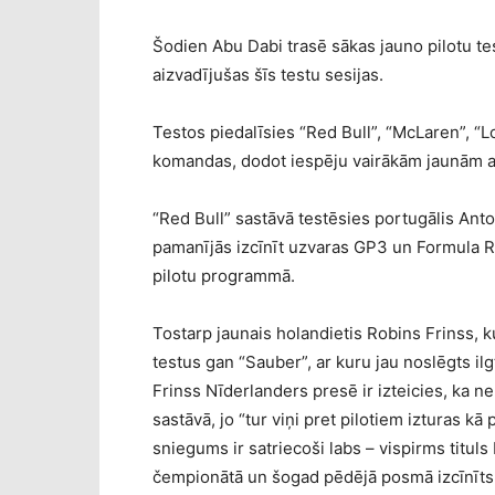
Šodien Abu Dabi trasē sākas jauno pilotu te
aizvadījušas šīs testu sesijas.
Testos piedalīsies “Red Bull”, “McLaren”, “
komandas, dodot iespēju vairākām jaunām 
“Red Bull” sastāvā testēsies portugālis Anto
pamanījās izcīnīt uzvaras GP3 un Formula Re
pilotu programmā.
Tostarp jaunais holandietis Robins Frinss, 
testus gan “Sauber”, ar kuru jau noslēgts il
Frinss Nīderlanders presē ir izteicies, ka 
sastāvā, jo “tur viņi pret pilotiem izturas kā
sniegums ir satriecoši labs – vispirms titul
čempionātā un šogad pēdējā posmā izcīnīts t