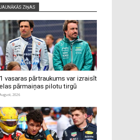
JAUNĀKĀS ZIŅAS
1 vasaras pārtraukums var izraisīt
ielas pārmaiņas pilotu tirgū
 August, 2026