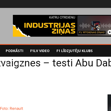
PODKĀSTI
F1LV VIDEO
F1 LĪDZJUTĒJU KLUBS
vaigznes – testi Abu Da
abi sākas šodien