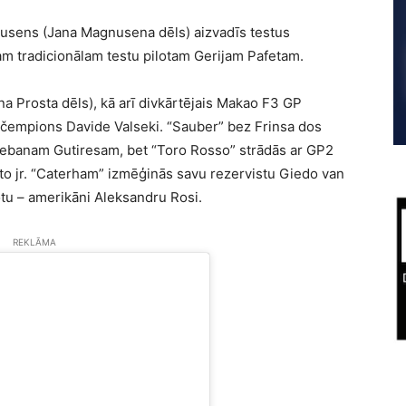
gnusens (Jana Magnusena dēls) aizvadīs testus
am tradicionālam testu pilotam Gerijam Pafetam.
na Prosta dēls), kā arī divkārtējais Makao F3 GP
 čempions Davide Valseki. “Sauber” bez Frinsa dos
tebanam Gutiresam, bet “Toro Rosso” strādās ar GP2
o jr. “Caterham” izmēģinās savu rezervistu Giedo van
lotu – amerikāni Aleksandru Rosi.
REKLĀMA