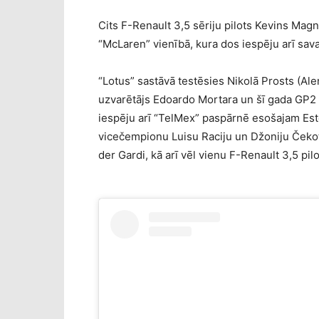
Cits F-Renault 3,5 sēriju pilots Kevins Ma
“McLaren” vienībā, kura dos iespēju arī sav
“Lotus” sastāvā testēsies Nikolā Prosts (Ale
uzvarētājs Edoardo Mortara un šī gada GP2
iespēju arī “TelMex” paspārnē esošajam Es
vicečempionu Luisu Raciju un Džoniju Čekot
der Gardi, kā arī vēl vienu F-Renault 3,5 pi