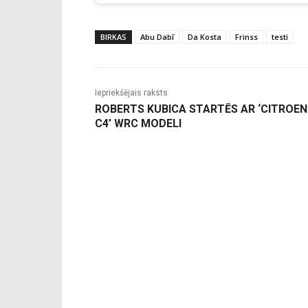
BIRKAS
Abu Dabī
Da Kosta
Frinss
testi
Iepriekšējais raksts
ROBERTS KUBICA STARTĒS AR ‘CITROEN
C4’ WRC MODELI
-