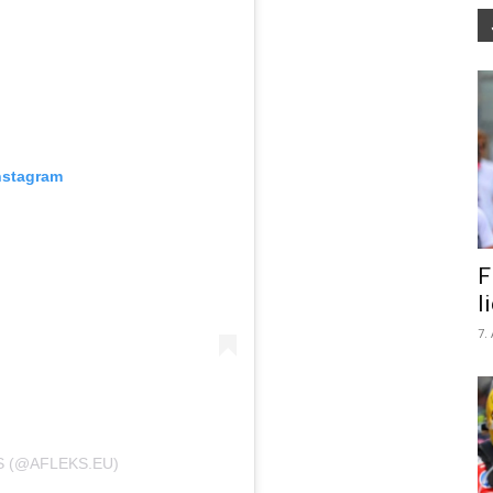
nstagram
F
l
7.
S (@AFLEKS.EU)