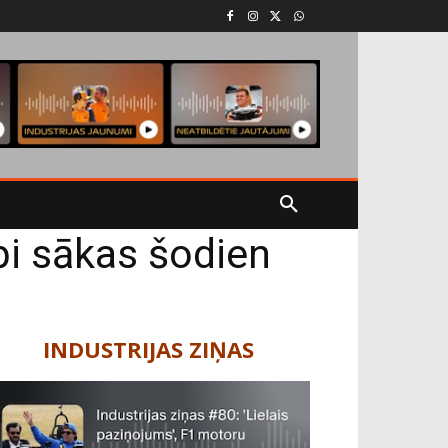
bi sākas šodien
INDUSTRIJAS ZIŅAS