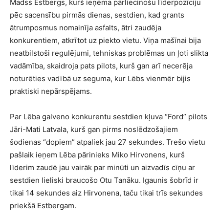
Madss Estbergs, kurš ieņēma pārliecinošu līderpozīciju
pēc sacensību pirmās dienas, sestdien, kad grants
ātrumposmus nomainīja asfalts, ātri zaudēja
konkurentiem, atkrītot uz piekto vietu. Viņa mašīnai bija
neatbilstoši regulējumi, tehniskas problēmas un ļoti slikta
vadāmība, skaidroja pats pilots, kurš gan arī necerēja
noturēties vadībā uz seguma, kur Lēbs vienmēr bijis
praktiski nepārspējams.
Par Lēba galveno konkurentu sestdien kļuva “Ford” pilots
Jāri-Mati Latvala, kurš gan pirms noslēdzošajiem
šodienas “dopiem” atpaliek jau 27 sekundes. Trešo vietu
pašlaik ieņem Lēba pārinieks Miko Hirvonens, kurš
līderim zaudē jau vairāk par minūti un aizvadīs cīņu ar
sestdien lieliski braucošo Otu Tanāku. Igaunis šobrīd ir
tikai 14 sekundes aiz Hirvonena, taču tikai trīs sekundes
priekšā Estbergam.