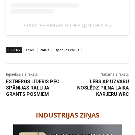
A POST SHARED BY AFLEKS (@AFLEKS.EU)
BIRKAS
Lēbs
Rallijs
spānijas rallijs
Iepriekšējais raksts
Nākamais raksts
ESTBERGS LĪDERIS PĒC
LĒBS AR UZVARU
SPĀNIJAS RALLIJA
NOSLĒDZ PILNA LAIKA
GRANTS POSMIEM
KARJERU WRC
-
INDUSTRIJAS ZIŅAS