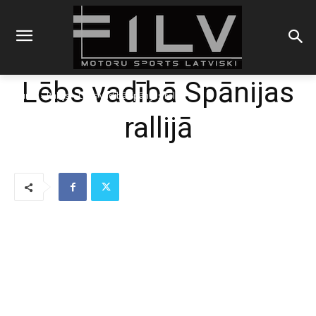
Lēbs vadībā Spānijas
Sākums
Rallijs
Lēbs vadībā Spānijas rallijā
rallijā