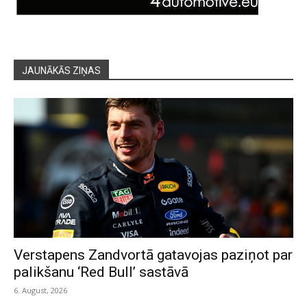
JAUNĀKĀS ZIŅAS
Verstapens Zandvortā gatavojas paziņot par
palikšanu ‘Red Bull’ sastāvā
6. August, 2026